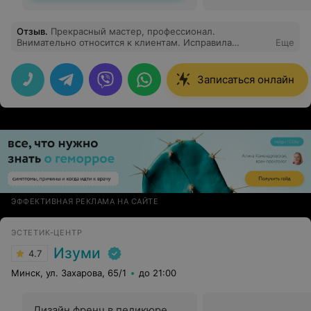
Отзыв
.
Прекрасный мастер, профессионал.
Внимательно относится к клиентам. Исправила
Еще
ошибочку предыдущего парикмахера , я осталась
довольна!) Обязательно приду еще
Записаться онлайн
ЭФФЕКТИВНАЯ РЕКЛАМА НА САЙТЕ
ЭСТЕТИК-ЦЕНТР
Изуми
4.7
Минск, ул. Захарова, 65/1
до 21:00
Дизайн френч в педикюре