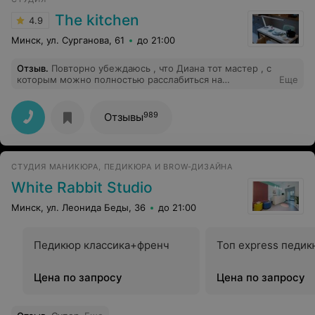
хотелось даже разговаривать. Обязательно снова
приду на SPA или массаж. Лучше этого места не
The kitchen
4.9
встречала в городе.
Минск, ул. Сурганова, 61
до 21:00
Отзыв
.
Повторно убеждаюсь , что Диана тот мастер , с
которым можно полностью расслабиться на
Еще
процедуре и релакснуть. Работа идеальна )
989
Отзывы
СТУДИЯ МАНИКЮРА, ПЕДИКЮРА И BROW-ДИЗАЙНА
White Rabbit Studio
Минск, ул. Леонида Беды, 36
до 21:00
Педикюр классика+френч
Топ express педи
Цена по запросу
Цена по запросу