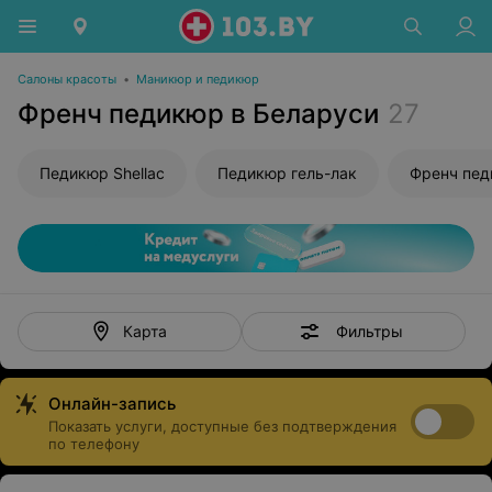
Салоны красоты
•
Маникюр и педикюр
Френч педикюр в Беларуси
27
Педикюр Shellac
Педикюр гель-лак
Френч пе
Фильтры
Карта
Онлайн-запись
Показать услуги, доступные без подтверждения
по телефону