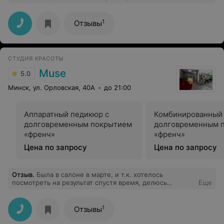
Наталье, а лицо - Ольге. Приятная атмосфера,
индивидуальный подход, профессиональные
сотрудники. Особенно радуют цены) Спасибо за вашу
1
Отзывы
работу ❤️! Салон однозначно рекомендую!
СТУДИЯ КРАСОТЫ
Muse
5.0
Минск, ул. Орловская, 40А
до 21:00
Аппаратный педикюр с
Комбинированный 
долговременным покрытием
долговременным 
«френч»
«френч»
Цена по запросу
Цена по запросу
Отзыв
.
Была в салоне в марте, и т.к. хотелось
посмотреть на результат спустя время, делюсь
Еще
впечатлением только сейчас. Очень понравилась сама
студия и душевная атмосфера в ней. Все сотрудники
приветливы и доброжелательны! Очень располагает к
1
Отзывы
общению девушка-администратор! Делала стрижку у
Кристины, маникюр у Илоны, брови у Татьяны. Всем