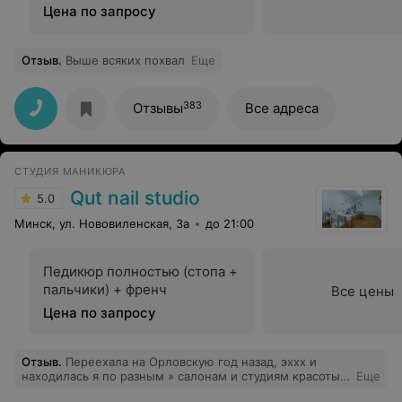
Цена по запросу
Отзыв
.
Выше всяких похвал
Еще
383
Отзывы
Все адреса
СТУДИЯ МАНИКЮРА
Qut nail studio
5.0
Минск, ул. Нововиленская, 3а
до 21:00
Педикюр полностью (стопа +
пальчики) + френч
Все цены
Цена по запросу
Отзыв
.
Переехала на Орловскую год назад, эххх и
находилась я по разным » салонам и студиям красоты»
Еще
в поисках хорошего мастера. Спустя год с моими