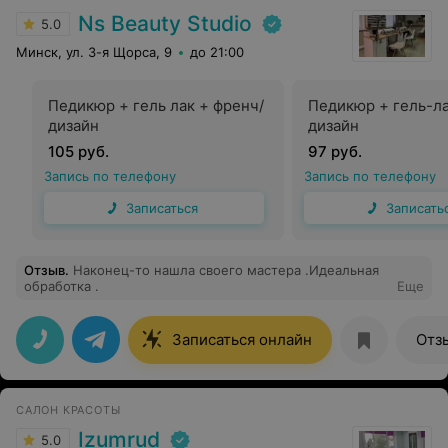
Ns Beauty Studio
5.0
Минск, ул. 3-я Щорса, 9
до 21:00
Педикюр + гель лак + френч/
Педикюр + гель-ла
дизайн
дизайн
105 руб.
97 руб.
Запись по телефону
Запись по телефону
Записаться
Записать
Отзыв
.
Наконец-то нашла своего мастера .Идеальная
обработка .
Еще
Записаться онлайн
Отз
САЛОН КРАСОТЫ
Izumrud
5.0