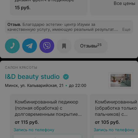
Все цены
15 руб.
Отзыв
.
Благодарю эстетик- центр Изуми за
качественную услугу, имеющую реальный результат.
Еще
Благодарю специалиста Ольгу за профессионализм,
внимательность и прекрасную улыбку. Это лучшее
решение вопроса удаления волос. Желаю
25
Отзывы
дальнейшего развития и процветания! Спасибо, что вы
есть.
САЛОН КРАСОТЫ
I&D beauty studio
Минск, ул. Кальварийская, 21
до 22:00
Комбинированный педикюр
Комбинированный
(полная обработка) с
(обработка только
долговременным покрытием
пальчиков) с
+ дизайн френч
долговременным 
от 115 руб.
от 105 руб.
+ дизайн френч
Запись по телефону
Запись по телефону