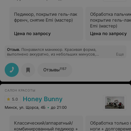
Педикюр, покрытие гель-лак
Обработка пальчик
френч, cнятие Emi (мастер)
покрытие гель-ла
Emi (мастер)
Цена по запросу
Цена по запросу
Отзыв
.
Понравился маникюр. Красивая форма,
выполнено аккуратно, из небольших минусов,
Еще
хотелось бы чуть быстрее, но в целом , все отлично.
1157
Отзывы
САЛОН КРАСОТЫ
Honey Bunny
5.0
Минск, ул. Щорса, 4Б
до 21:00
Классический/аппаратный/
Обработка только 
комбинированный педикюр +
ноги + долговрем