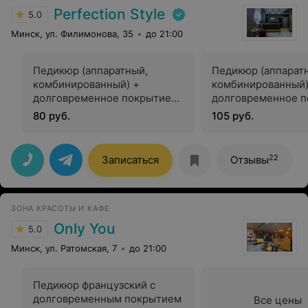
Perfection Style
5.0
Минск, ул. Филимонова, 35
до 21:00
Педикюр (аппаратный,
Педикюр (аппарат
комбинированный) +
комбинированный)
долговременное покрытие
долговременное п
френч 75
френч топ мастер
80 руб.
105 руб.
22
Записаться
Отзывы
ЗОНА КРАСОТЫ И КАФЕ
Only You
5.0
Минск, ул. Ратомская, 7
до 21:00
Педикюр французский с
долговременным покрытием
Все цены