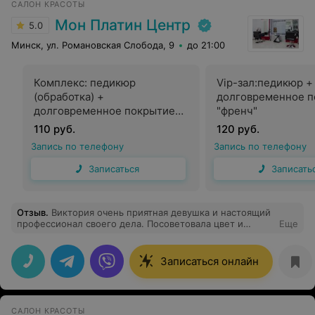
САЛОН КРАСОТЫ
Мон Платин Центр
5.0
Минск, ул. Романовская Слобода, 9
до 21:00
Комплекс: педикюр
Vip-зал:педикюр +
(обработка) +
долговременное п
долговременное покрытие
"френч"
"френч"
110 руб.
120 руб.
Запись по телефону
Запись по телефону
Записаться
Записать
Отзыв
.
Виктория очень приятная девушка и настоящий
профессионал своего дела. Посоветовала цвет и
Еще
способ окрашивания, внимательно отнеслась к
запросу. Результат оказался именно таким, каким я его
представляла. Спасибо! Обязательно приду еще.
Записаться онлайн
САЛОН КРАСОТЫ