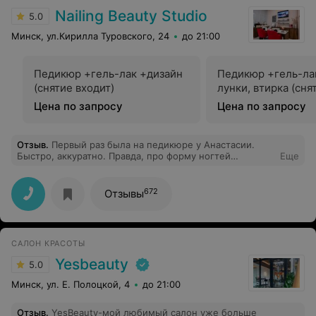
Nailing Beauty Studio
5.0
Минск, ул.Кирилла Туровского, 24
до 21:00
Педикюр +гель-лак +дизайн
Педикюр +гель-ла
(снятие входит)
лунки, втирка (сня
Цена по запросу
Цена по запросу
Отзыв
.
Первый раз была на педикюре у Анастасии.
Быстро, аккуратно. Правда, про форму ногтей
Еще
Анастасия не спросила, а я забыла сказать и получила
не ту:)
672
Отзывы
САЛОН КРАСОТЫ
Yesbeauty
5.0
Минск, ул. Е. Полоцкой, 4
до 21:00
Отзыв
.
YesBeauty-мой любимый салон уже больше