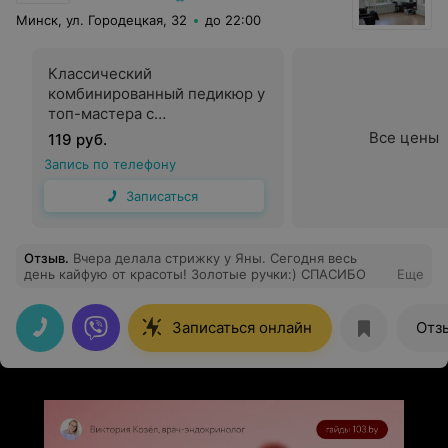
Минск, ул. Городецкая, 32
до 22:00
Классический
комбинированный педикюр у
топ-мастера с
долговременным цветным
Все цены
119 руб.
покрытием френч или легкий
Запись по телефону
дизайн
Записаться
Отзыв
.
Вчера делала стрижку у Яны. Сегодня весь
день кайфую от красоты! Золотые ручки:) СПАСИБО
Еще
Записаться онлайн
Отз