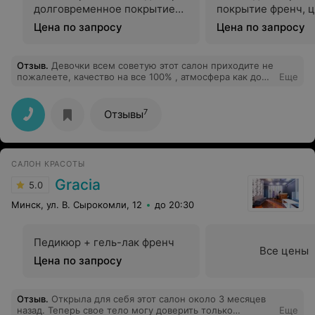
долговременное покрытие
покрытие френч, 
френч, цветной френч, кошки
френч, кошки
Цена по запросу
Цена по запросу
Отзыв
.
Девочки всем советую этот салон приходите не
пожалеете, качество на все 100% , атмосфера как дома
Еще
супер акции))
7
Отзывы
САЛОН КРАСОТЫ
Gracia
5.0
Минск, ул. В. Сырокомли, 12
до 20:30
Педикюр + гель-лак френч
Все цены
Цена по запросу
Отзыв
.
Открыла для себя этот салон около 3 месяцев
назад. Теперь свое тело могу доверить только
Еще