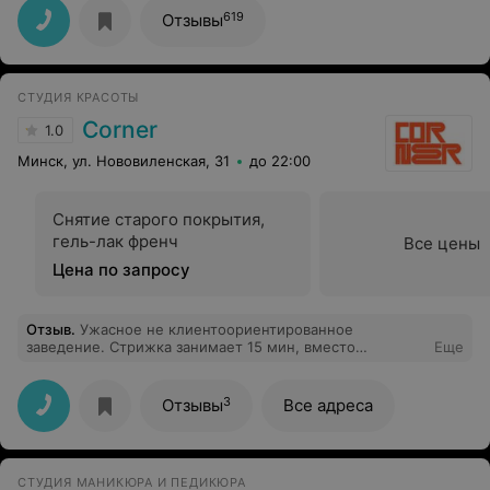
выполняет работу, вежливая и умеет поддержать
619
Отзывы
беседу( если этого Вам хочется)). Грамотная речь,
лаконичная в общении. Благодарю!
СТУДИЯ КРАСОТЫ
Corner
1.0
Минск, ул. Нововиленская, 31
до 22:00
Снятие старого покрытия,
гель-лак френч
Все цены
Цена по запросу
Отзыв
.
Ужасное не клиентоориентированное
заведение. Стрижка занимает 15 мин, вместо
Еще
заявленного 1 часа. Пару волос ниже среза, и рванина
там, где должен быть ровный срез. Челка это просто
рваные сопли. Мои волосы выглядели до, точно лучше
3
Отзывы
Все адреса
чем после.
СТУДИЯ МАНИКЮРА И ПЕДИКЮРА