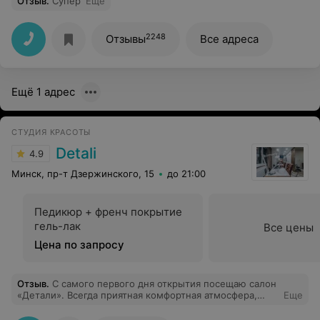
Отзыв
.
Супер
Еще
2248
Отзывы
Все адреса
Ещё 1 адрес
СТУДИЯ КРАСОТЫ
Detali
4.9
Минск, пр-т Дзержинского, 15
до 21:00
Педикюр + френч покрытие
гель-лак
Все цены
Цена по запросу
Отзыв
.
С самого первого дня открытия посещаю салон
«Детали». Всегда приятная комфортная атмосфера,
Еще
порядочные и вежливые специалисты. Несколько раз
была клиентом у Карины, которая профессионально