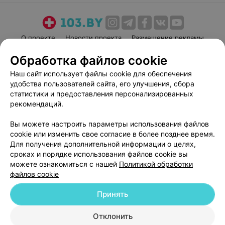
О проекте
Новости проекта
Размещение рекламы
Медицинский маркетинг
Публичный договор
Обработка файлов cookie
Пользовательское соглашение
Способы оплаты
Наш сайт использует файлы cookie для обеспечения
Вакансии
Партнеры
удобства пользователей сайта, его улучшения, сбора
статистики и предоставления персонализированных
Написать руководителю 103.by
рекомендаций.
Написать в поддержку
Персональные настройки cookie
Вы можете настроить параметры использования файлов
cookie или изменить свое согласие в более позднее время.
Обработка персональных данных
Для получения дополнительной информации о целях,
сроках и порядке использования файлов cookie вы
можете ознакомиться с нашей
Политикой обработки
файлов cookie
Принять
© 2026 ООО «Артокс Лаб», УНП 191700409
| 220012, Республика Беларусь,
Отклонить
г. Минск, улица Толбухина, 2, пом. 16 | help@103.by