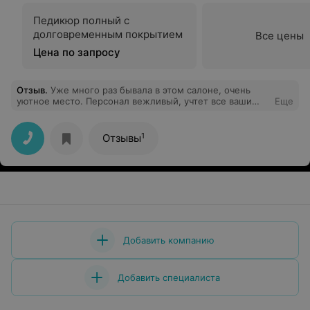
Педикюр полный с
долговременным покрытием
Все цены
Цена по запросу
Отзыв
.
Уже много раз бывала в этом салоне, очень
уютное место. Персонал вежливый, учтет все ваши
Еще
пожелания) Очень рекомендую это место, вы
останетесь довольны) цена и качество тут на высоте)
Особенно хочу выразить благодарность Юлии
1
Отзывы
ногтевому мастеру за её труд, хожу только к ней, она
лучший мастер в городе)
Добавить компанию
Добавить специалиста