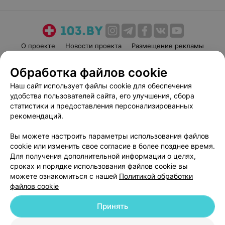
О проекте
Новости проекта
Размещение рекламы
Медицинский маркетинг
Публичный договор
Обработка файлов cookie
Пользовательское соглашение
Способы оплаты
Наш сайт использует файлы cookie для обеспечения
Вакансии
Партнеры
удобства пользователей сайта, его улучшения, сбора
Написать руководителю 103.by
статистики и предоставления персонализированных
рекомендаций.
Написать в поддержку
Персональные настройки cookie
Вы можете настроить параметры использования файлов
Обработка персональных данных
cookie или изменить свое согласие в более позднее время.
Для получения дополнительной информации о целях,
сроках и порядке использования файлов cookie вы
можете ознакомиться с нашей
Политикой обработки
файлов cookie
Принять
© 2026 ООО «Артокс Лаб», УНП 191700409
| 220012, Республика Беларусь,
г. Минск, улица Толбухина, 2, пом. 16 | help@103.by