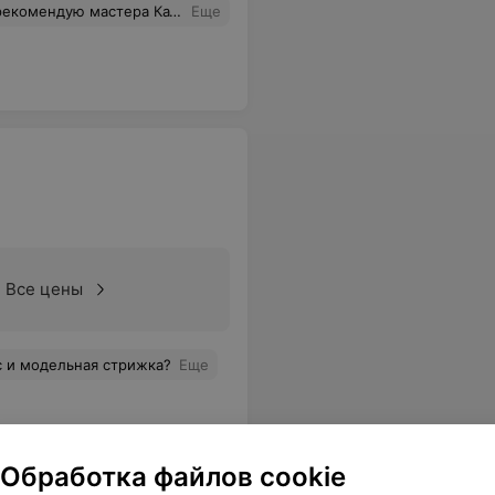
 Катерину, стрижки у нее супер
Еще
Все цены
с и модельная стрижка?
Еще
Обработка файлов cookie