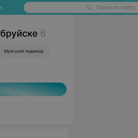
к
Поиск по сайту
обруйске
6
Мужской педикюр