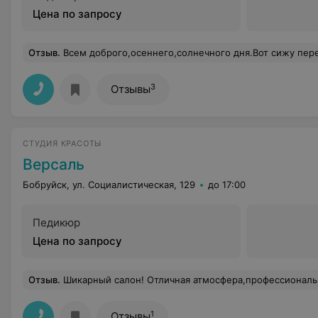
Цена по запросу
Отзыв
.
Всем доброго,осеннего,солнечного дня.Вот сижу перед зеркалом,и рассматриваю себя.После курса массажа лица и маски я не удержалась,чтобы не похвалить мастера,который придал мне уверенность в себе не только по результату,что я увидела на своем лице,но и в себе.Внимательна
3
Отзывы
СТУДИЯ КРАСОТЫ
Версаль
Бобруйск, ул. Социалистическая, 129
до 17:00
Педикюр
Цена по запросу
Отзыв
.
Шикарный салон! Отличная атмосфера,профессиональные мастера, вкусный 
1
Отзывы