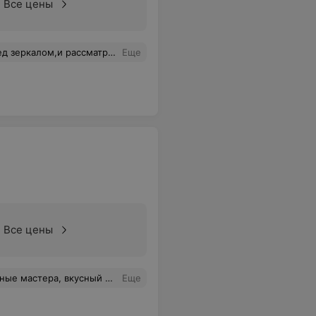
Все цены
я,аккуратная и профессиональная!Я определилась с мастером для себя.Спасибо большое директору за подбор таких кадров.
Еще
Все цены
кофе! Все по высшему разряду!
Еще