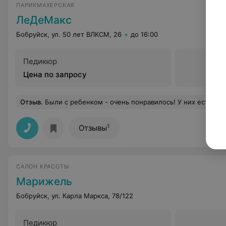
ПАРИКМАХЕРСКАЯ
ЛеДеМакс
Бобруйск, ул. 50 лет ВЛКСМ, 26
до 16:00
Педикюр
Цена по запросу
Отзыв
.
Были с ребенком - очень понравилось! У них есть специальное детское кресло. Цены нормальные,
1
Отзывы
САЛОН КРАСОТЫ
Марижель
Бобруйск, ул. Карла Маркса, 78/122
Педикюр