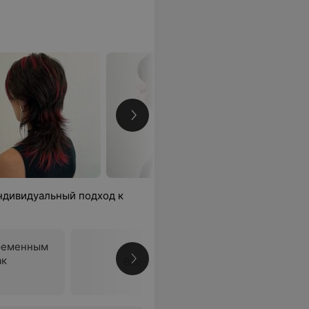
ндивидуальный подход к
ременным
ак
Все цены