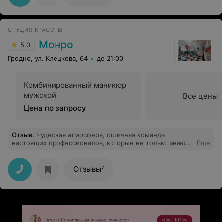
сделаны. И цена работы очень приятно удивила.
Рекомендую.
СТУДИЯ КРАСОТЫ
Монро
5.0
Гродно, ул. Клецкова, 64
до 21:00
Комбинированный маникюр
мужской
Все цены
Цена по запросу
Отзыв
.
Чудесная атмосфера, отличная команда
настоящих профессионалов, которые не только знают
Еще
свое дело, но и подходят к нему очень креативно. К
тому же предлагают вкуснейший кофе и коктейли.
Чувствуешь себя как дома.. Нет, даже лучше)) Спасибо
7
Отзывы
за роскошный образ, чудесное настроение и Ваш
позитив))