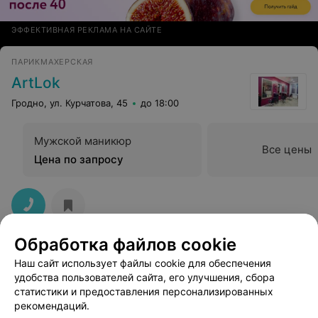
ЭФФЕКТИВНАЯ РЕКЛАМА НА САЙТЕ
ПАРИКМАХЕРСКАЯ
ArtLok
Гродно, ул. Курчатова, 45
до 18:00
Мужской маникюр
Все цены
Цена по запросу
Обработка файлов cookie
Персона
Наш сайт использует файлы cookie для обеспечения
удобства пользователей сайта, его улучшения, сбора
Гродно, ул. Советских Пограничников, 91
статистики и предоставления персонализированных
до 20:00
рекомендаций.