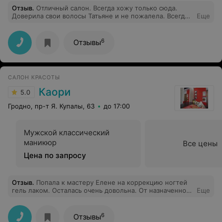
Отзыв
.
Отличный салон. Всегда хожу только сюда.
Доверила свои волосы Татьяне и не пожалела. Всегда
Еще
отличный результат и после стрижки, и после
покраски. Недавно открыла для себя ещё одного
замечательного мастера Светлану. Девчонки супер.
6
Отзывы
Им и волосы доверить не страшно. Душевная
атмосфера и всегда супер результат. Всем очень
рекомендую.
САЛОН КРАСОТЫ
Каори
5.0
Гродно, пр-т Я. Купалы, 63
до 17:00
Мужской классический
маникюр
Все цены
Цена по запросу
Отзыв
.
Попала к мастеру Елене на коррекцию ногтей
гель лаком. Осталась очень довольна. От назначенного
Еще
времени пришлось подождать минут 10, но и чай/кофе
предложили, и атмосфера царила такая, будто я давно
всех их знаю. Ногти тонкие и очень аккуратно
6
Отзывы