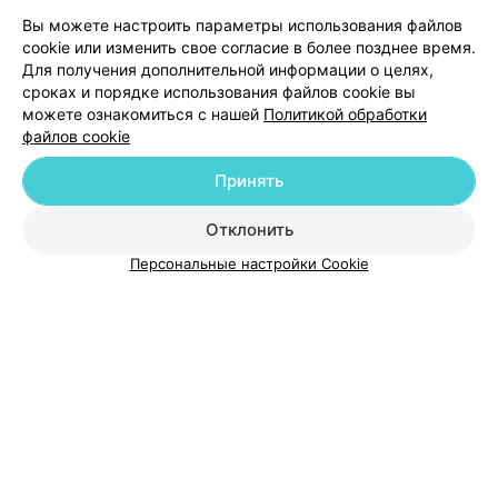
Вы можете настроить параметры использования файлов
cookie или изменить свое согласие в более позднее время.
Для получения дополнительной информации о целях,
сроках и порядке использования файлов cookie вы
можете ознакомиться с нашей
Политикой обработки
файлов cookie
Принять
Добавить компанию
Отклонить
Добавить специалиста
Персональные настройки Cookie
О проекте
Новости проекта
Размещение рекламы
Медицинский маркетинг
Публичный договор
Пользовательское соглашение
Способы оплаты
Вакансии
Партнеры