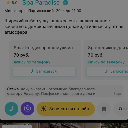
Spa Paradise
5.0
Минск, пр-т Партизанский, 20
до 21:00
Широкий выбор услуг для красоты, великолепное
качество с демократичными ценами, стильная и уютная
атмосфера
Smart-педикюр для мужчин
Spa-педикюр для 
70 руб.
70 руб.
Запись по телефону
Запись по телефону
Записаться
Записать
Отзыв
.
Хочу выразить огромную благодарность
мастеру Эдуарду. Профессионал своего дела и
Еще
прекрасный человек. Спокойная, расслабляющая
атмосфера, после сеанса забыла что такое боль в
спине, появилась невероятная легкасть. За истории во
Записаться онлайн
Отз
время сеанса отдельный респект