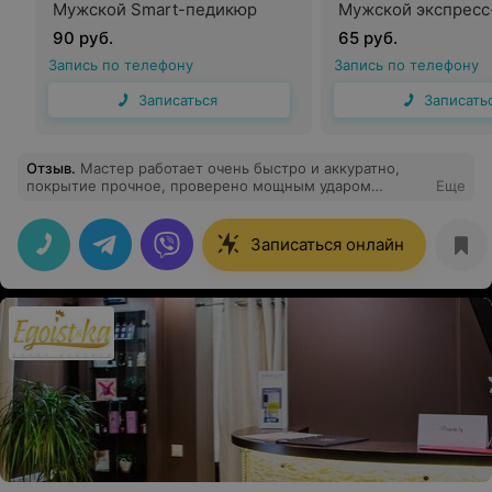
Мужской Smart-педикюр
Мужской экспресс
90 руб.
65 руб.
Запись по телефону
Запись по телефону
Записаться
Записать
Отзыв
.
Мастер работает очень быстро и аккуратно,
покрытие прочное, проверено мощным ударом
Еще
балконной двери (маленький ребёнок случайно), даже
не треснуло. Покрытие не толстое, ногти очень
красивые. Посещала этого мастера уже 4 раза, все
Записаться онлайн
отлично! Рекомендую