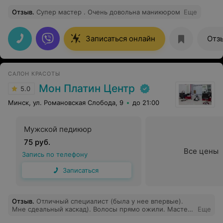
Отзыв
.
Супер мастер . Очень довольна маникюром
Еще
Записаться онлайн
Отз
САЛОН КРАСОТЫ
Мон Платин Центр
5.0
Минск, ул. Романовская Слобода, 9
до 21:00
Мужской педикюр
75 руб.
Все цены
Запись по телефону
Записаться
Отзыв
.
Отличный специалист (была у нее впервые).
Мне сдеальный каскад). Волосы прямо ожили. Мастер
Еще
вежлива и давала прекрасные рекомендации по уходу