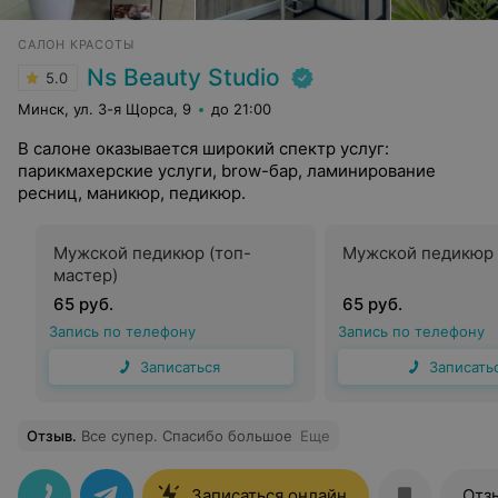
САЛОН КРАСОТЫ
Ns Beauty Studio
5.0
Минск, ул. 3-я Щорса, 9
до 21:00
В салоне оказывается широкий спектр услуг:
парикмахерские услуги, brow-бар, ламинирование
ресниц, маникюр, педикюр.
Мужской педикюр (топ-
Мужской педикюр
мастер)
65 руб.
65 руб.
Запись по телефону
Запись по телефону
Записаться
Записать
Отзыв
.
Все супер. Спасибо большое
Еще
Записаться онлайн
Отз