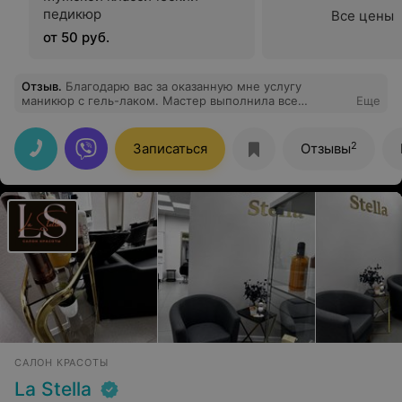
педикюр
Все цены
от 50 руб.
Отзыв
.
Благодарю вас за оказанную мне услугу
маникюр с гель-лаком. Мастер выполнила все
Еще
аккуратно, идеально обработали мне кутикулу,
помогли определиться с цветом лака. Теперь я рада и
любуюсь своими красивыми ногтями.
2
Записаться
Отзывы
САЛОН КРАСОТЫ
La Stella