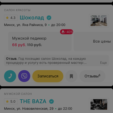
САЛОН КРАСОТЫ
Шоколад
4.3
Минск, ул. Яна Райниса, 9
до 20:00
-
40
%
Мужской педикюр
Все цены
66 руб.
110 руб.
Отзыв
.
Год посещаю салон Шоколад, на каждую
процедуру и услугу есть проверенный мастер:
Еще
окрашивание волос только Юлия, колорист и просто
мастер, которая понимает все пожелания и делает все
очень профессионально. Огромная благодарность,
6
Записаться
Отзывы
рекомендую!
МУЖСКОЙ САЛОН
THE BAZA
5.0
Минск, ул. Нововиленская, 29
до 22:00