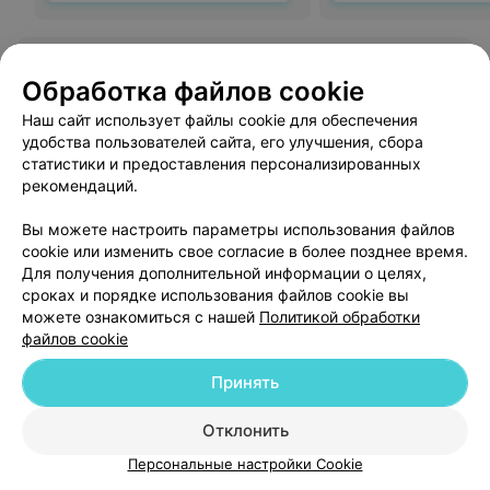
Отзыв
.
Классная студия! Приятная и дружелюбная
администратор, вкусный чай) Была на виски-
Еще
Обработка файлов cookie
пеленании у Юлии. Класс) Сама процедура проходит
на косметике Styx, кто знает- тот поймет) хороший
Наш сайт использует файлы cookie для обеспечения
лимфодреннажный эффект, пару сантиметров ушло с
Записаться онлайн
бедер и живота после первой процедуры. Отдельное
удобства пользователей сайта, его улучшения, сбора
спасибо за внимательное отношение к клиентам!
статистики и предоставления персонализированных
Приду еще!
рекомендаций.
Показать ещё 25
Вы можете настроить параметры использования файлов
cookie или изменить свое согласие в более позднее время.
Для получения дополнительной информации о целях,
1
2
3
4
5
6
сроках и порядке использования файлов cookie вы
можете ознакомиться с нашей
Политикой обработки
файлов cookie
Принять
Добавить компанию
Отклонить
Персональные настройки Cookie
Добавить специалиста