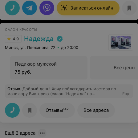
за волосами. Спасибо за прекрасную работу!
Атмосфера в салоне, начиная с ресепшена
Записаться онлайн
располагает вернуться обратно)
САЛОН КРАСОТЫ
Надежда
4.9
Минск, ул. Плеханова, 72
до 20:00
Педикюр мужской
Все цены
75 руб.
Отзыв
.
Добрый день! Хочу поблагодарить мастера по
маникюру Викторию (салон "Надежда" на
Еще
ул.Слободская 95). Виктория выполнила все мои
пожелания. Делала долговременное покрытие,
держится уже три недели. Мастер очень красиво
142
Отзывы
Все адреса
рисует. Рекомендую всем попробовать. А также меня
угостили прекрасным капучино с конфетами. Очень
уютное место и аккуратное!!!
Ещё 2 адреса