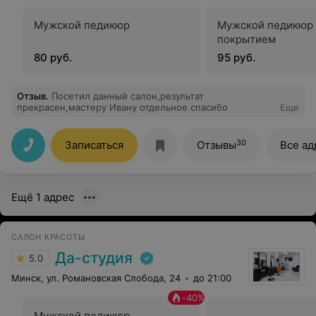
Мужской педикюр
Мужской педикюр 
покрытием
80 руб.
95 руб.
Отзыв
.
Посетил данный салон,результат
прекрасен,мастеру Ивану отдельное спасибо
Еще
30
Записаться
Отзывы
Все ад
Ещё 1 адрес
САЛОН КРАСОТЫ
Да-студия
5.0
Минск, ул. Романовская Слобода, 24
до 21:00
-
40
%
Мужской педикюр