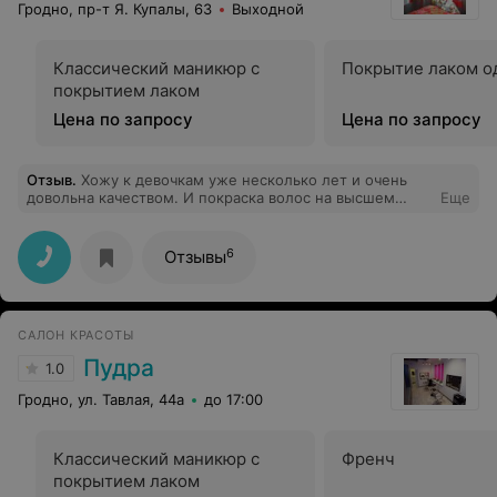
Гродно, пр-т Я. Купалы, 63
Выходной
Классический маникюр с
Покрытие лаком о
покрытием лаком
Цена по запросу
Цена по запросу
Отзыв
.
Хожу к девочкам уже несколько лет и очень
довольна качеством. И покраска волос на высшем
Еще
уровне, и кабинет маникюра и педикюра. Всегда
встретят с улыбкой, предложат чай/кофе ещё и
конфетами угостят!) очень довольна их
6
Отзывы
профессионализмом. Буду продолжать ходить и
дальше) так держать!)
САЛОН КРАСОТЫ
Пудра
1.0
Гродно, ул. Тавлая, 44а
до 17:00
Классический маникюр с
Френч
покрытием лаком