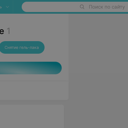
ь
Поиск по сайту
е
1
Снятие гель-лака