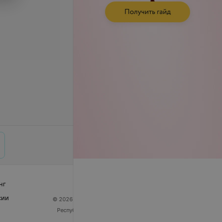
нг
сии
© 2026 ООО «Артокс Лаб», УНП 191700409
| 220012,
Республика Беларусь, г. Минск, улица Толбухина, 2,
пом. 16 | help@103.by