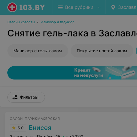
Все рубрики
Заславл
Салоны красоты
•
Маникюр и педикюр
Снятие гель-лака в Заславл
Маникюр с гель-лаком
Покрытие ногтей лаком
Фильтры
САЛОН-ПАРИКМАХЕРСКАЯ
Енисея
5.0
Заславль, ул. Путейко, 1Б
до 20:00