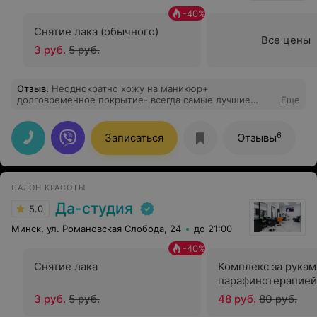
-
40
%
Снятие лака (обычного)
Все цены
3 руб.
5 руб.
Отзыв
.
Неоднократно хожу на маникюр+
долговременное покрытие- всегда самые лучшие
Еще
впечатления. Вежливые и профессиональные мастера.
Раннее там же делала стрижку и окраску- всё отлично.
Рекомендую.
6
Записаться
Отзывы
САЛОН КРАСОТЫ
Да-студия
5.0
Минск, ул. Романовская Слобода, 24
до 21:00
-
40
%
Снятие лака
Комплекс за рукам
парафинотерапией
3 руб.
5 руб.
48 руб.
80 руб.