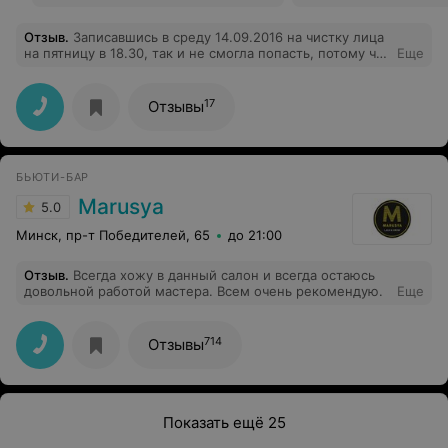
Отзыв
.
Записавшись в среду 14.09.2016 на чистку лица
на пятницу в 18.30, так и не смогла попасть, потому что
Еще
девушка перепутала и записала меня на субботу и
оказывается в принципе по пятницам нет косметолога.
Потраченное время и испорченное настроение-это
17
Отзывы
результат посещения данного места.
БЬЮТИ-БАР
Marusya
5.0
Минск, пр-т Победителей, 65
до 21:00
Отзыв
.
Всегда хожу в данный салон и всегда остаюсь
довольной работой мастера. Всем очень рекомендую.
Еще
714
Отзывы
Показать ещё 25