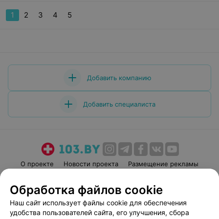
1
2
3
4
5
Добавить компанию
Добавить специалиста
О проекте
Новости проекта
Размещение рекламы
Медицинский маркетинг
Публичный договор
Обработка файлов cookie
Пользовательское соглашение
Способы оплаты
Наш сайт использует файлы cookie для обеспечения
Вакансии
Партнеры
удобства пользователей сайта, его улучшения, сбора
Написать руководителю 103.by