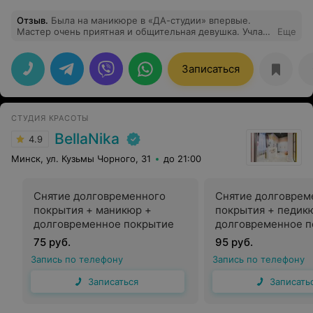
Отзыв
.
Была на маникюре в «ДА-студии» впервые.
Мастер очень приятная и общительная девушка. Учла
Еще
все мои пожелания. А администратор угостила
вкуснейшим кофе со сливками и конфеткой. Спасибо!
Записаться
СТУДИЯ КРАСОТЫ
BellaNika
4.9
Минск, ул. Кузьмы Чорного, 31
до 21:00
Снятие долговременного
Снятие долговрем
покрытия + маникюр +
покрытия + педик
долговременное покрытие
долговременное п
75 руб.
95 руб.
Запись по телефону
Запись по телефону
Записаться
Записать