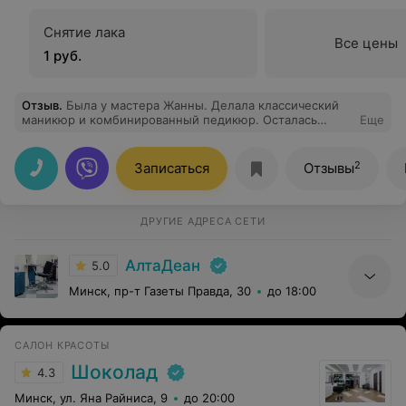
Снятие лака
Все цены
1 руб.
Отзыв
.
Была у мастера Жанны. Делала классический
маникюр и комбинированный педикюр. Осталась
Еще
очень довольна результатом. Видно, что мастер с
большим опытом. Все сделано очень аккуратно и
естественно. Пишу отзыв спустя две недели -
2
Записаться
Отзывы
нареканий нет. Обязательно приду еще.
ДРУГИЕ АДРЕСА СЕТИ
АлтаДеан
5.0
Минск, пр-т Газеты Правда, 30
до 18:00
САЛОН КРАСОТЫ
Шоколад
4.3
Минск, ул. Яна Райниса, 9
до 20:00