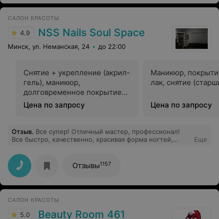
САЛОН КРАСОТЫ
NSS Nails Soul Space
4.9
Минск, ул. Неманская, 24
до 22:00
Снятие + укрепление (акрил-
Маникюр, покрыти
гель), маникюр,
лак, снятие (старш
долговременное покрытие
(мастер)
Цена по запросу
Цена по запросу
Отзыв
.
Все супер! Отличный мастер, профессионал!
Все быстро, качественно, красивая форма ногтей,
Еще
аккуратное снятие лака, вежливость. Очень
рекомендую! Спасибо за красоту!
1157
Отзывы
САЛОН КРАСОТЫ
Beauty Room 461
5.0