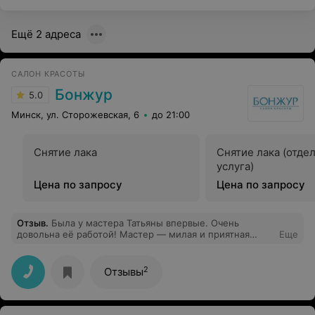
Ещё 2 адреса
САЛОН КРАСОТЫ
Бонжур
5.0
Минск, ул. Сторожевская, 6
до 21:00
Снятие лака
Снятие лака (отде
услуга)
Цена по запросу
Цена по запросу
Отзыв
.
Была у мастера Татьяны впервые. Очень
довольна её работой! Мастер — милая и приятная
Еще
девушка, вела приятную беседу, ощущалось, что ей
важно качество работы и комфорт клиента. Результат
очень порадовал — руки выглядят аккуратно и
2
Отзывы
ухоженно. Обязательно снова обращусь и буду
рекомендовать всем! Спасибо за отличный маникюр!