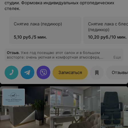
студии. Формовка индивидуальных ортопедических
стелек.
Снятие лака (педикюр)
Снятие лака с бле
(педикюр)
5,10 руб./5 мин.
10,20 руб./10 мин.
Отзыв
.
Уже год посещаю этот салон и в большом
восторге: очень уютная и комфортная атмосфера,
Еще
сотрудники вежливые и дружелюбные. Хотелось бы
отдельно отметить настоящего мастера своего дела-
Юлию. Я раньше посещала другие салоны, но смогла
Записаться
Отзывы
справиться с моей проблемой только она, с первого
посещения уже заметила результат. Огромное
человеческое спасибо! РЕКОМЕНДУЮ