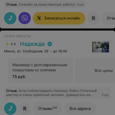
Отзыв
.
Спасибо за качественную работу!
Еще
Записаться онлайн
Отз
САЛОН КРАСОТЫ
Надежда
4.9
Минск, ул. Слободская, 95
до 18:00
Маникюр с долговременным
покрытием со снятием
Все цены
75 руб.
Отзыв
.
Хочу поблагодарить Наталью Лойко.Отличный
мастер и очень приятный человек. Доверьтесь ее
Еще
заботливым рукам - не пожалеете.
142
Отзывы
Все адреса