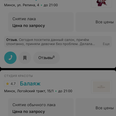
Минск, ул. Репина, 4
до 21:00
Снятие лака
Все цены
Цена по запросу
Отзыв
.
Сегодня посетила данный салон, причём
спонтанно, приняли девочки без проблем. Делала
Еще
процедуру по уходу за волосами, парикмахер очень
милая девушка, все аккуратно и правильно делала,
постоянно хотели напоить чаем, это очень мило)))
9
Отзывы
Девочки так держать. Дизайн салона просто шикарный
теперь это моё любимое место . Я уверена, что скоро
мои подруги тоже там окажутся, всем советую)
СТУДИЯ КРАСОТЫ
Балаяж
4.7
Минск, Логойский тракт, 15/1
до 21:00
Снятие обычного лака
Все цены
Цена по запросу