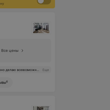
ону
Все цены
ичный салон, трепетные мастера, рекомендую)
Еще
6
ывы