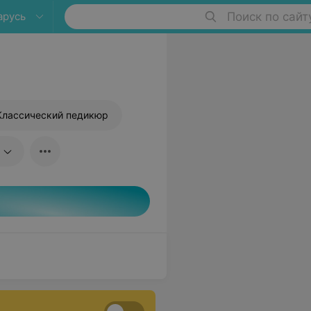
арусь
Поиск по сайт
Классический педикюр