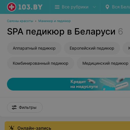
Все рубрики
Вся Бел
Салоны красоты
•
Маникюр и педикюр
SPA педикюр в Беларуси
6
Аппаратный педикюр
Европейский педикюр
Комбинированный педикюр
Медицинский педикюр
Фильтры
Онлайн-запись