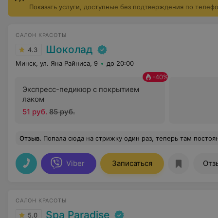
Показать услуги, доступные без подтверждения по телеф
САЛОН КРАСОТЫ
Шоколад
4.3
Минск, ул. Яна Райниса, 9
до 20:00
-
40
%
Экспресс-педикюр с покрытием
лаком
51 руб.
85 руб.
Отзыв
.
Попала сюда на стрижку один раз, теперь там постоянно делаю всевозможные услуги, которые там есть, отл
Viber
Записаться
Отз
САЛОН КРАСОТЫ
Spa Paradise
5.0