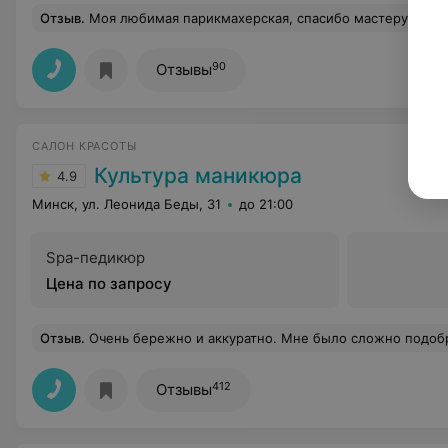
Отзыв
.
Моя любимая парикмахерская, спасибо мастеру Елизавете, вы подняли мне настроение. Успехов
90
Отзывы
САЛОН КРАСОТЫ
Культура маникюра
4.9
Минск, ул. Леонида Беды, 31
до 21:00
Spa-педикюр
Цена по запросу
Отзыв
.
Очень бережно и аккуратно. Мне было сложно подобрать цвет, а мастер мне помогла, я очен
412
Отзывы