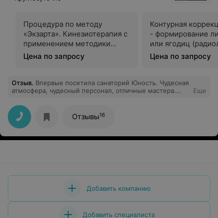
Процедура по методу
Контурная коррек
«Экзарта». Кинезиотерапия с
- формирование л
применением методики
или ягодиц (радиолифтинг +
«Экзарта»
тейпирование)
Цена по запросу
Цена по запросу
Отзыв
.
Впервые посетила санаторий Юность. Чудесная
атмосфера, чудесный персонал, отличные мастера.
Еще
Больше всего понравились занятия по стрейчингу,
гимнастике на суставы и скандинавской ходьбе,
тренер Катерина. Особая ей благодарность, она
16
Отзывы
Мастер своего дела. Доставило истинное
наслаждение посещение спа. Массажист Наталья.
Массаж меня очень расслабил, все было
фантастически. Молодец.
Добавить компанию
Добавить специалиста