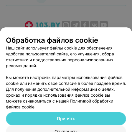
О проекте
Новости проекта
Размещение рекламы
Обработка файлов cookie
Медицинский маркетинг
Публичный договор
Наш сайт использует файлы cookie для обеспечения
Пользовательское соглашение
Способы оплаты
удобства пользователей сайта, его улучшения, сбора
Вакансии
Партнеры
статистики и предоставления персонализированных
рекомендаций.
Написать руководителю 103.by
Написать в поддержку
Вы можете настроить параметры использования файлов
cookie или изменить свое согласие в более позднее время.
Персональные настройки cookie
Для получения дополнительной информации о целях,
Обработка персональных данных
сроках и порядке использования файлов cookie вы
можете ознакомиться с нашей
Политикой обработки
файлов cookie
Принять
Отклонить