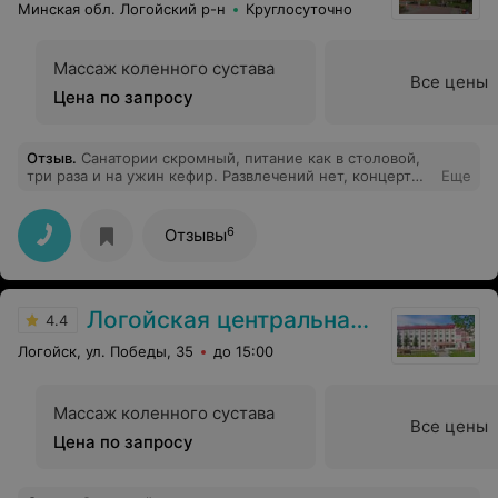
Минская обл. Логойский р-н
Круглосуточно
Массаж коленного сустава
Все цены
Цена по запросу
Отзыв
.
Санатории скромный, питание как в столовой,
три раза и на ужин кефир. Развлечений нет, концерт
Еще
был с двумя баянистами. номера с мухами и паутиной,
хотя убирали каждый день. Лечение не было
качественно предоставлено. Не советую!
6
Отзывы
Логойская центральная районная больница
4.4
Логойск, ул. Победы, 35
до 15:00
Массаж коленного сустава
Все цены
Цена по запросу