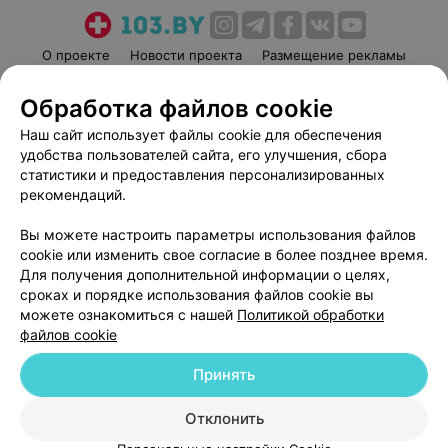
и треснут если сесть на качели или лавочку , карусель
оставляет желать лучшего. У турника перекладина
давно уже прогнулась. Площадка в аварийном
О проекте
Новости проекта
Размещение рекламы
состоянии ,туда с детьми опасно идти.
Медицинский маркетинг
Публичный договор
Обработка файлов cookie
Пользовательское соглашение
Способы оплаты
Наш сайт использует файлы cookie для обеспечения
Вакансии
Партнеры
удобства пользователей сайта, его улучшения, сбора
Написать руководителю 103.by
статистики и предоставления персонализированных
рекомендаций.
Написать в поддержку
Персональные настройки cookie
Вы можете настроить параметры использования файлов
Обработка персональных данных
cookie или изменить свое согласие в более позднее время.
Для получения дополнительной информации о целях,
сроках и порядке использования файлов cookie вы
можете ознакомиться с нашей
Политикой обработки
файлов cookie
Принять
© 2026 ООО «Артокс Лаб», УНП 191700409
| 220012, Республика Беларусь,
г. Минск, улица Толбухина, 2, пом. 16 | help@103.by
Отклонить
Служба поддержки
+375 291212755