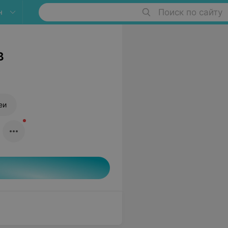
н
Поиск по сайту
в
еи