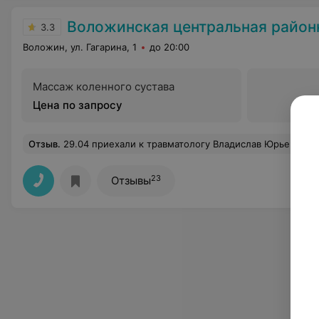
Воложинская центральная районна
3.3
Воложин, ул. Гагарина, 1
до 20:00
Массаж коленного сустава
Цена по запросу
Отзыв
.
29.04 приехали к травматологу Владислав Юрьевич очередь около 15 человек . Данный врач собрался ушел на собрание при такой очереди!! Совещание у них уже идёт около 40 минут! А по
23
Отзывы