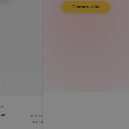
нг
сии
© 2026 ООО «Артокс Лаб», УНП 191700409
| 220012,
Республика Беларусь, г. Минск, улица Толбухина, 2,
пом. 16 | help@103.by