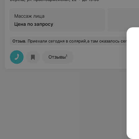
Массаж лица
Цена по запросу
Отзыв
.
Приехали сегодня в солярий,а там оказалось сегодня закрыто ,могли б на сайте написать или сказать по телефону что вы 8 числа закр
1
Отзывы