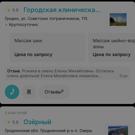
Городская клиническая больница скорой медицинской помощи г. Гродно
5.0
Гродно, ул. Советских пограничников, 115
Круглосуточно
Массаж шеи
Массаж шейно-во
зоны
Цена по запросу
Цена по запросу
Отзыв
.
Рожала в смену Елены Михайловны. Осталась
очень довольна! Елена Михайловна оказалась
Еще
отзывчивым позитивным работником, который помог
мне родить долгожданного сыночка. Спасибо ей
большое! И всем девчатам дневной смены БСМП
8
Отзывы
родзал 28.04.2023, принявшим участие в рождении
первенца! Искренне благодарю!
САНАТОРИЙ
Озёрный
5.0
Гродненская обл. Гродненский р-н п. Озеры