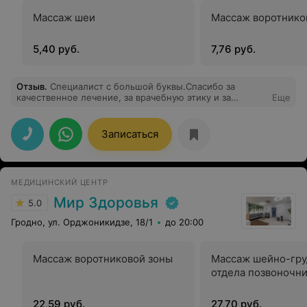
Массаж шеи
Массаж воротнико
5,40 руб.
7,76 руб.
Отзыв
.
Специалист с большой буквы.Спасибо за
качественное лечение, за врачебную этику и за
Еще
профессионализм в своем деле. Операция
проводилась в мае 2024.Желаю Вам всего самого
наилучшего и только благодарных пациентов.
Записаться
МЕДИЦИНСКИЙ ЦЕНТР
Мир Здоровья
5.0
Гродно, ул. Орджоникидзе, 18/1
до 20:00
Массаж воротниковой зоны
Массаж шейно-гру
отдела позвоночн
22,59 руб.
27,70 руб.