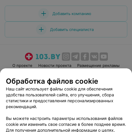
Добавить компанию
Добавить специалиста
О проекте
Новости проекта
Размещение рекламы
Медицинский маркетинг
Публичный договор
Обработка файлов cookie
Пользовательское соглашение
Способы оплаты
Наш сайт использует файлы cookie для обеспечения
Вакансии
Партнеры
удобства пользователей сайта, его улучшения, сбора
Написать руководителю 103.by
статистики и предоставления персонализированных
рекомендаций.
Написать в поддержку
Персональные настройки cookie
Вы можете настроить параметры использования файлов
Обработка персональных данных
cookie или изменить свое согласие в более позднее время.
Для получения дополнительной информации о целях,