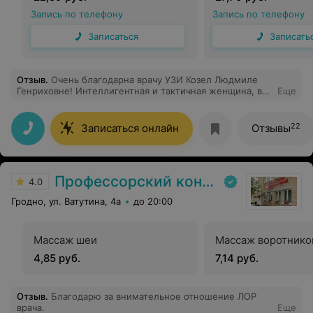
Запись по телефону
Запись по телефону
Записаться
Записать
Отзыв
.
Очень благодарна врачу УЗИ Козел Людмиле
Генриховне! Интеллигентная и тактичная женщина, все
Еще
объясняет, все показывает, - после таких приемов
перестаешь бояться похода к врачам! Пожалуй, один
из лучших специалистов, к которым приходилось
22
Записаться онлайн
Отзывы
обращаться.
Профессорский консультативный центр г. Гродно
4.0
Гродно, ул. Ватутина, 4а
до 20:00
Массаж шеи
Массаж воротнико
4,85 руб.
7,14 руб.
Отзыв
.
Благодарю за внимательное отношение ЛОР
врача.
Еще