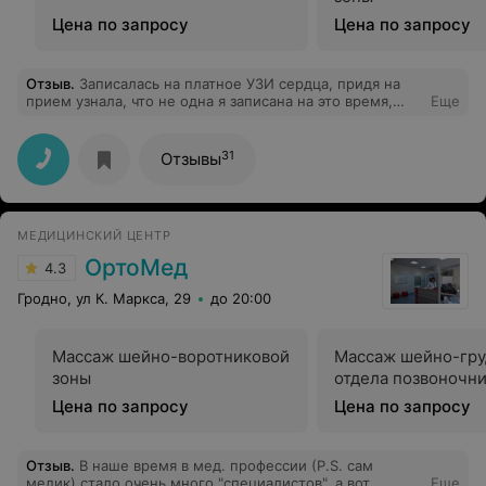
Цена по запросу
Цена по запросу
Отзыв
.
Записалась на платное УЗИ сердца, придя на
прием узнала, что не одна я записана на это время,
Еще
никого это не остановило, взяли деньги сказали
ожидать, просидев пол часа, вышла врач и сказала, что
их вызвали в реанимацию? На сколько никому не
31
Отзывы
известно, как придёт сказала примет человека,
который был записан после меня, потому что на мое
время уже приняли человека, а уже потом может
меня!!!!! С такими центрами и специалистами сердцу
МЕДИЦИНСКИЙ ЦЕНТР
только хуже становится, хотите здоровые нервы и не
хотите терять время лучше туда не обращаться, по
ОртоМед
4.3
городу много где оказывают данную услугу за те же
деньги, только отношение человеческое!
Гродно, ул К. Маркса, 29
до 20:00
Массаж шейно-воротниковой
Массаж шейно-гру
зоны
отдела позвоночн
Цена по запросу
Цена по запросу
Отзыв
.
В наше время в мед. профессии (P.S. сам
медик) стало очень много "специалистов", а вот
Еще