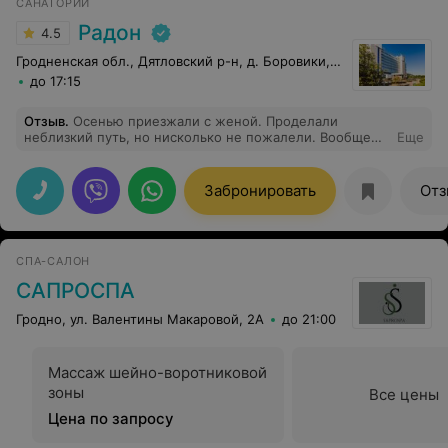
САНАТОРИЙ
Радон
4.5
Гродненская обл., Дятловский р-н, д. Боровики, 10
до 17:15
Отзыв
.
Осенью приезжали с женой. Проделали
неблизкий путь, но нисколько не пожалели. Вообще
Еще
хотели приехать в Беларусь, посмотреть, а заодно
совместили поездку с отдыхом в этом санатории.
Прекрасная локация, а сам санаторий хорошо оснащен,
Забронировать
Отз
чтобы посетители чувствовали комфорт, спокойствие и
могли получить то, ради чего приехали. Мы ходили
плавать, на физиотерапию, на массаж, жена на
косметологические процедуры. А еще мы много
СПА-САЛОН
ходили, даже бегать начали (возобновили, дома
продолжили по утрам). Размещение в комфортных
САПРОСПА
условиях. Кормили нормально. Сотрудники
приветливые. Никаких замечаний, ни малейшего
Гродно, ул. Валентины Макаровой, 2А
до 21:00
повода не дали.
Массаж шейно-воротниковой
зоны
Все цены
Цена по запросу