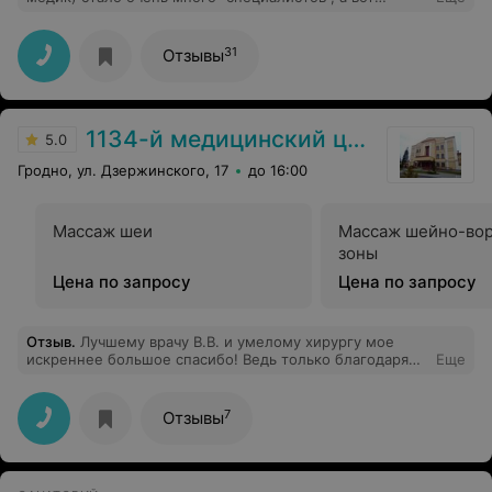
настоящих профессионалов - единицы. Приятно
отметить и искренне поблагодарить мне хотелось
Ивана Васильевича Пыжевского за высокий
31
Отзывы
профессионализм и доброжелательное отношение.
Спасибо Вам огромное за Ваш труд!
1134-й медицинский центр ВС РБ
5.0
Гродно, ул. Дзержинского, 17
до 16:00
Массаж шеи
Массаж шейно-во
зоны
Цена по запросу
Цена по запросу
Отзыв
.
Лучшему врачу В.В. и умелому хирургу мое
искреннее большое спасибо! Ведь только благодаря
Еще
Вам, я живу, дышу и благополучно двигаюсь к
выздоровлению. Ваши компетенция,
профессиональность и любовь к своему делу
7
Отзывы
восхищают. Побольше бы таких выдающихся и
одаренных врачей, как Вы. Пусть судьба всегда
благоволит к Вам, ведь доброе сердце, неподдельное
сочувствие и небывалое мастерство дорогого стоят!