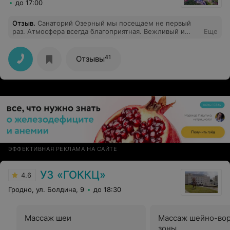
до 17:00
Отзыв
.
Санаторий Озерный мы посещаем не первый
раз. Атмосфера всегда благоприятная. Вежливый и
Еще
отзывчивый персонал. Особую благодарность хотим
выразить работникам столовой #1: Демьян Оксане,
Лолеской Ольге, Сех Ирине, Лукьяненко Алексею,
41
Отзывы
Буйко Ирине, Марцевич Анастасии за душевное и
вежливое обслуживание, за вкусную еду. Отдельная
благодарность доктору Авгуль Анне Чеславовне, за
профессионализм и вежливое отношение к пациентам!
Обязательно приедем в следующем году. Успехов и
процветания санаторию Озерный!
ЭФФЕКТИВНАЯ РЕКЛАМА НА САЙТЕ
УЗ «ГОККЦ»
4.6
Гродно, ул. Болдина, 9
до 18:30
Массаж шеи
Массаж шейно-во
зоны