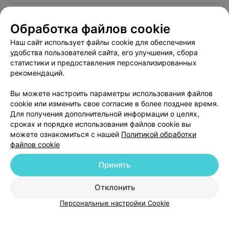
Могилев, ул. Буянова, 19
до 20:00
Обработка файлов cookie
Массаж спины + шеи (кроме
Наш сайт использует файлы cookie для обеспечения
лечебного) (35-40 минут)
Все цены
удобства пользователей сайта, его улучшения, сбора
Цена по запросу
статистики и предоставления персонализированных
рекомендаций.
Вы можете настроить параметры использования файлов
cookie или изменить свое согласие в более позднее время.
Для получения дополнительной информации о целях,
сроках и порядке использования файлов cookie вы
можете ознакомиться с нашей
Политикой обработки
файлов cookie
Принять
Добавить компанию
Отклонить
Добавить специалиста
Персональные настройки Cookie