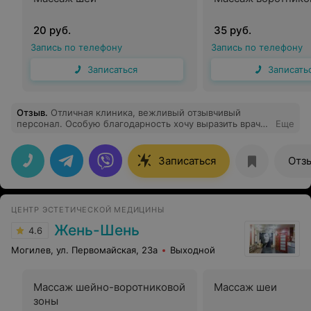
20 руб.
35 руб.
Запись по телефону
Запись по телефону
Записаться
Записать
Отзыв
.
Отличная клиника, вежливый отзывчивый
персонал. Особую благодарность хочу выразить врачу
Еще
Малашко А. В. Квалифицированная помощь, хорошо
умеет работать с детьми. Огромное спасибо.
Записаться
Отз
ЦЕНТР ЭСТЕТИЧЕСКОЙ МЕДИЦИНЫ
Жень-Шень
4.6
Могилев, ул. Первомайская, 23а
Выходной
Массаж шейно-воротниковой
Массаж шеи
зоны