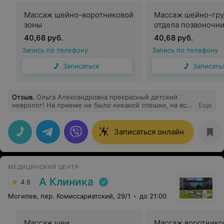
Массаж шейно-воротниковой
Массаж шейно-гру
зоны
отдела позвоночн
40,68 руб.
40,68 руб.
Запись по телефону
Запись по телефону
Записаться
Записать
Отзыв
.
Ольга Александровна прекрасный детский
невролог! На приеме не было никакой спешки, на все
Еще
мои «мамские» тревоги я получила спокойные и
аргументированные ответы. Вышли из кабинета с
чётким пониманием, что делать дальше. Видно, что
Записаться онлайн
человек любит свою работу и переживает за каждого
ребенка
МЕДИЦИНСКИЙ ЦЕНТР
А Клиника
4.6
Могилев, пер. Комиссариатский, 29/1
до 21:00
Массаж шеи
Массаж воротнико