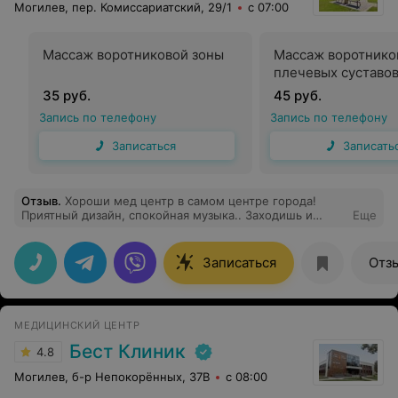
Могилев, пер. Комиссариатский, 29/1
с 07:00
Массаж воротниковой зоны
Массаж воротнико
плечевых суставо
35 руб.
45 руб.
Запись по телефону
Запись по телефону
Записаться
Записать
Отзыв
.
Хороши мед центр в самом центре города!
Приятный дизайн, спокойная музыка.. Заходишь и
Еще
сразу отдыхаешь от суеты. Я посетила невролога
Пасютину Ларису Ивановну - очень приятный врач,
уделила много времени, выслушала все мои жалобы,
Записаться
Отз
подозрения.. Прощупала всю спину от и до(чего в
нашей поликлинике от невролога не дождёшься) и
дала необходимые рекомендации! Спасибо!
Отдельное спасибо руководству клиники за быстро
МЕДИЦИНСКИЙ ЦЕНТР
решенные вопросы, которые в другом месте оставили
бы без внимания)
Бест Клиник
4.8
Могилев, б-р Непокорённых, 37В
с 08:00