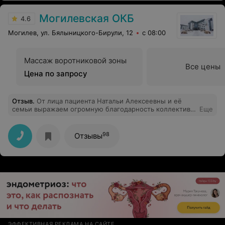
Могилевская ОКБ
4.6
Могилев, ул. Бялыницкого-Бирули, 12
с 08:00
Массаж воротниковой зоны
Все цены
Цена по запросу
Отзыв
.
От лица пациента Натальи Алексеевны и её
семьи выражаем огромную благодарность коллективу
Еще
урологического отделения Могилевской областной
больницы. Огромное спасибо за профессионализм,
индивидуальный подход и чуткое отношение,
98
Отзывы
проведённую операцию и ведение болезни
Клименкову Яну Сергеевичу, заведующему
отделением Багрецевичу Николаю Викторовичу.
Отдельная благодарность Ольге Николаевне, Галине
Викторовне,Виктории Стефановне, Юлии
Александровне, старшой медицинской сестре
Светлане Владимировне, Виктории Петровне, Юлии
Владимировне за профессионализм, человеческое
отношение, своевременное оказание помощи и
поддержки, консультации и разъяснения. Ведь когда
лежишь в больнице в качестве пациента, каждое
ЭФФЕКТИВНАЯ РЕКЛАМА НА САЙТЕ