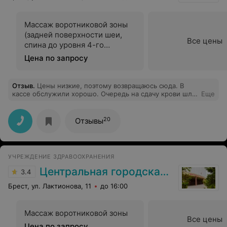
Массаж воротниковой зоны
(задней поверхности шеи,
Все цены
спина до уровня 4-го
грудного позвонка, передней
Цена по запросу
поверхности грудной клетки
до 2-го ребра)
Отзыв
.
Цены низкие, поэтому возвращаюсь сюда. В
кассе обслужили хорошо. Очередь на сдачу крови шла
Еще
ооооочень медленно, взяли кровь больно, синяк
остался большой. Уже в самой лаборатории
отношение не понравилось
20
Отзывы
УЧРЕЖДЕНИЕ ЗДРАВООХРАНЕНИЯ
Центральная городская больница
3.4
Брест, ул. Лактионова, 11
до 16:00
Массаж воротниковой зоны
Все цены
Цена по запросу