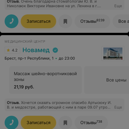
Отзыв
.
Очень благодарна стоматологам Ю. В. и
Николаюк Виктории Ивановне на ул. Ленина в г.
Еще
Бресте за то, что они смогли найти время и принять
моего ребёнка, не смотря на полную запись. В то
время, как ни в одном государственное учреждении
9239
Записаться
Отзывы
Все 
нам не оказали помощь, здесь нам пошли навстречу и
оказали экстренную помощь , за что большое
человеческое спасибо.
МЕДИЦИНСКИЙ ЦЕНТР
Новамед
4.2
Брест, пр-т Республики, 1
до 23:00
Массаж шейно-воротниковой
зоны
Все цены
21,19 руб.
Отзыв
.
Хочется сказать огромное спасибо Артысюку И.
В. и медсестре, работающей с ним в паре 09.07 утром
Еще
за профессионализм, а также очень тактичный и
внимательный подход. Первый раз делала
обследование ФГДС. Очень переживала и нервничала.
738
Записаться
Отзывы
Но все прошло хорошо, благодаря таким