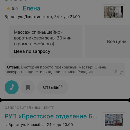
Елена
5.0
Брест, ул. Дзержинского, 34
до 21:00
Массаж спины/шейно-
воротниковой зоны 30 мин
Все цены
(кроме лечебного)
Цена по запросу
Отзыв
.
Виктория просто прекрасный мастер! Очень
аккуратна, щепетильна, приветлива. Рада, что
Еще
встретила такого специалиста) Виктория, спасибо Вам,
вы прелесть!)
14
Отзывы
ОЗДОРОВИТЕЛЬНЫЙ ЦЕНТР
РУП «Брестское отделение Бел.ж.д»
г. Брест ул. Карасёва, 24
до 20:00