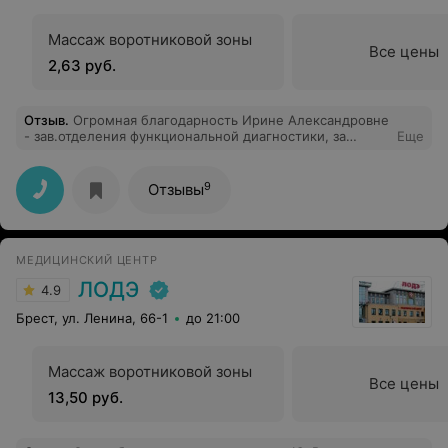
Массаж воротниковой зоны
Все цены
2,63 руб.
Отзыв
.
Огромная благодарность Ирине Александровне
- зав.отделения функциональной диагностики, за
Еще
качественный приём(07.07.2026), диагностику,
разъяснение процедуры и её результатов. В абсолютно
позитивной атмосфере. Спасибо и успехов по жизни
9
Отзывы
Вам, Ирина Александровна.
МЕДИЦИНСКИЙ ЦЕНТР
ЛОДЭ
4.9
Брест, ул. Ленина, 66-1
до 21:00
Массаж воротниковой зоны
Все цены
13,50 руб.