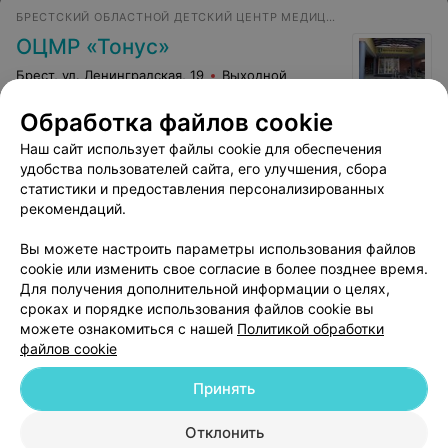
БРЕСТСКИЙ ОБЛАСТНОЙ ДЕТСКИЙ ЦЕНТР МЕДИЦИНСКОЙ РЕАБИЛИТАЦИИ
ОЦМР «Тонус»
Брест, ул. Ленинградская, 19
Выходной
Обработка файлов cookie
Массаж воротниковой зоны
Все цены
Наш сайт использует файлы cookie для обеспечения
Цена по запросу
удобства пользователей сайта, его улучшения, сбора
статистики и предоставления персонализированных
рекомендаций.
Вы можете настроить параметры использования файлов
cookie или изменить свое согласие в более позднее время.
Для получения дополнительной информации о целях,
сроках и порядке использования файлов cookie вы
можете ознакомиться с нашей
Политикой обработки
файлов cookie
Добавить компанию
Принять
Добавить специалиста
Отклонить