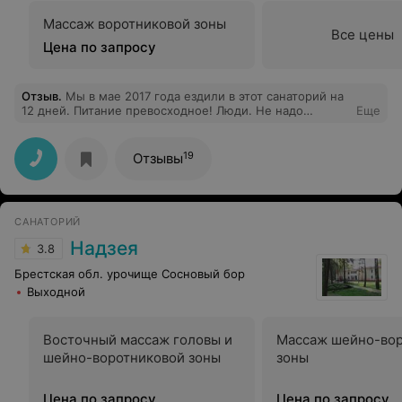
Массаж воротниковой зоны
Все цены
Цена по запросу
Отзыв
.
Мы в мае 2017 года ездили в этот санаторий на
12 дней. Питание превосходное! Люди. Не надо
Еще
жаловаться на питание. Выбирай что нравится из
списка. Чисто всегда. Каждый день делают уборку в
номерах. Чистый воздух. Отзывчивый(!!) и весёлый
19
Отзывы
персонал врачей. Есть где погулять вечером после
процедур. Хотим ещё к вам съездить. Рекомендую
Всем. Где ещё такой сервис найдете по низким ценам,
даже для россиян.
САНАТОРИЙ
Надзея
3.8
Брестская обл. урочище Сосновый бор
Выходной
Восточный массаж головы и
Массаж шейно-во
шейно-воротниковой зоны
зоны
Цена по запросу
Цена по запросу