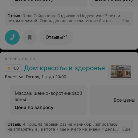
Отзыв
.
Элла Сайданова. Отдыхаю в Надзее уже 7 лет. и
летом и зимой. Очень довольна всем. Иначе бы не
Еще
приезжала. Спасибо директору Кривецкому Ивану
Анатольевичу. всегда поможет в любом вопросе.
Хороший досуг обеспечивает Хандрико Михаил
53
Отзывы
Владимирович. Советую всем приезжать.
ВЕЛНЕС-САЛОН
Дом красоты и здоровья
4.0
Брест, ул. Гоголя, 1
до 20:00
Массаж шейно-воротниковой
зоны
Все цены
Цена по запросу
Отзыв
.
Я Пришла первый раз на маникюр , записалась
на аппаратный , в итоге « мы ничего не знаем « делаем
Еще
обычный , снятие гель лака делали ровно пол часа !!!!