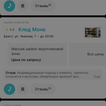
Обрезной маникюр , который рваный и постом
отвратительный неровный делали ещё час ! без
19
Отзывы
покрытия ! В итоге обрезной маникюр со снятием 1.5
часа !!!! Не буду рекомендовать ! На мои отзывы мне
ответили , что специалист , который мне делал
маникюр специализируется на педикюре и возможно
САЛОН КРАСОТЫ
устал после рабочего дня и поэтому сделал мне
некачественный маникюр !
Клод Моне
5.0
Брест, ул. Чкалова, 7
до 20:00
Массаж шейно-воротниковой
зоны
Все цены
Цена по запросу
Отзыв
.
Индивидуальный подход к клиенту, трепетно
относится к волосам, обязательно выяснит все
Еще
потребности и сделает именно так как хотите.
13
Отзывы
СПА-САЛОН