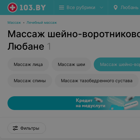
Все рубрики
Любань
Массаж
•
Лечебный массаж
Массаж шейно-воротниково
Любане
1
Массаж лица
Массаж шеи
Массаж спины
Массаж тазобедренного сустава
Фильтры