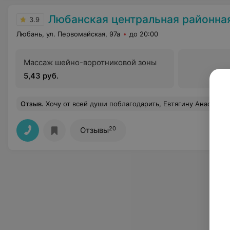
Любанская центральная районная бо
3.9
Любань, ул. Первомайская, 97а
до 20:00
Массаж шейно-воротниковой зоны
5,43 руб.
Отзыв
.
Хочу от всей души поблагодарить, Евтягину Анастасию Александровну за её профессионализм, чуткое, отзывчивое отношение к своим пациент
20
Отзывы