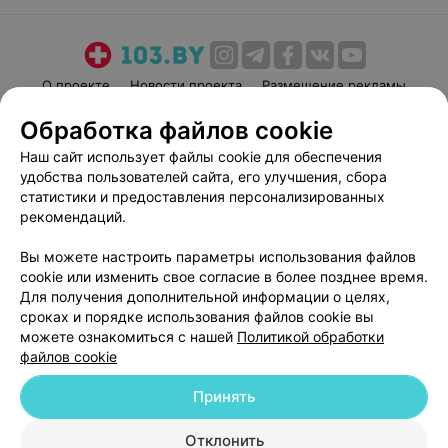
О проекте
Новости проекта
Размещение рекламы
Медицинский маркетинг
Публичный договор
Обработка файлов cookie
Пользовательское соглашение
Способы оплаты
Наш сайт использует файлы cookie для обеспечения
Вакансии
Партнеры
удобства пользователей сайта, его улучшения, сбора
статистики и предоставления персонализированных
Написать руководителю 103.by
рекомендаций.
Написать в поддержку
Персональные настройки cookie
Вы можете настроить параметры использования файлов
cookie или изменить свое согласие в более позднее время.
Обработка персональных данных
Для получения дополнительной информации о целях,
сроках и порядке использования файлов cookie вы
можете ознакомиться с нашей
Политикой обработки
файлов cookie
Принять
© 2026 ООО «Артокс Лаб», УНП 191700409
| 220012, Республика Беларусь,
Отклонить
г. Минск, улица Толбухина, 2, пом. 16 | help@103.by