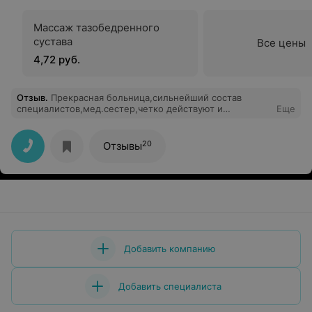
Массаж тазобедренного
сустава
Все цены
4,72 руб.
Отзыв
.
Прекрасная больница,сильнейший состав
специалистов,мед.сестер,четко действуют и
Еще
помогают!Низкий Поклон Реанимационному
отделению-это Боги своего дела!и инфекционному
отделению за доброе, приветливое отношение!Попали
20
Отзывы
в ужасном состоянии,но нас быстро поставили на
ноги!Спасибо!
Добавить компанию
Добавить специалиста