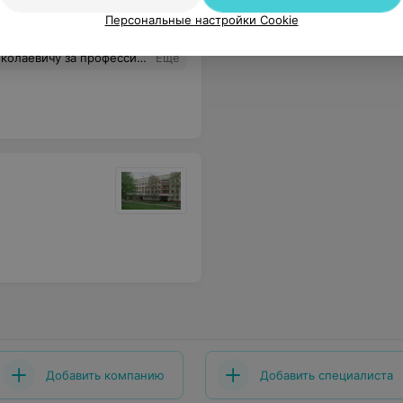
Персональные настройки Cookie
 с другой стороны такая же 8ка начала давать о себе знать, без сомнений обратился туда же и снова получил качественное, безболезненное удаление. Хочу пожелать успешной карьеры, благодарных пациентов и еще раз спасибо за проведенное лечение.
Еще
Добавить компанию
Добавить специалиста