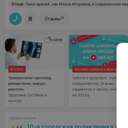
Отзыв
.
Таких врачей, как Илона Игоревна, в современном мире крайне мало. Отнеслась с вниманием, изучила все предыдущие документы, описала разницу, смотрела досконально, направила на дальней
15
Отзывы
E-clinic
Онлайн-запись к врачу
Травматолог-ортопед,
Забота о здоровье: поиск
ревматолог, хирург,
специалистов, отзывы
рентген.
пациентов и запись онлайн
Здоровье суставов и
на 103.by
костей.
ПОЛИКЛИНИКА
10-я городская поликлиника г. М
4.4