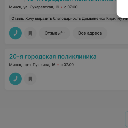
Минск, ул. Сухаревская, 19
с 07:00
Отзыв
.
Хочу выразить благодарность Демьяненко Кириллу Николаевичу за профессионализм и внимательность за оказанную помощь. Мне 40+ лет , пришло время удалять зубы мудрости, т.к. уже появлялся дискомфорт. Оставив идею платного удаления, записался к Кириллу Николаевичу , предварительно почитав отзывы. Первый зуб оказался посажен далеко и с множеством корней- сложный. Кириллу Николаевичу пришлось знатно поработать и действительно, это было сложно, но проведенная анестезия и аккуратность в работе, не доставило мне дискомфорта, хотя по времени это было не быстро. И когда
43
Отзывы
Все адреса
20-я городская поликлиника
Минск, пр-т Пушкина, 16
с 07:00