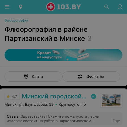
Флюорография
Флюорография в районе
Партизанский в Минске
3
Фильтры
Карта
Минский городской клинический наркологический центр (МГКНЦ)
4.7
Минск, ул. Ваупшасова, 59
Круглосуточно
Отзыв
.
Здравствуйте! Скажите пожалуйста , если
человек состоит на учёте в наркологическом
Еще
диспансере ,он не может пройти водительскую