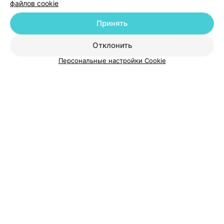
файлов cookie
Принять
О проекте
Новости проекта
Размещение рекламы
Отклонить
Медицинский маркетинг
Публичный договор
Персональные настройки Cookie
Пользовательское соглашение
Способы оплаты
Вакансии
Партнеры
Написать руководителю 103.by
Написать в поддержку
Персональные настройки cookie
Обработка персональных данных
© 2026 ООО «Артокс Лаб», УНП 191700409
| 220012, Республика Беларусь,
г. Минск, улица Толбухина, 2, пом. 16 | help@103.by