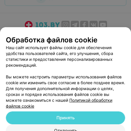
такого специалиста.
О проекте
Новости проекта
Размещение рекламы
Обработка файлов cookie
Медицинский маркетинг
Публичный договор
Наш сайт использует файлы cookie для обеспечения
Пользовательское соглашение
Способы оплаты
удобства пользователей сайта, его улучшения, сбора
Вакансии
Партнеры
статистики и предоставления персонализированных
рекомендаций.
Написать руководителю 103.by
Написать в поддержку
Вы можете настроить параметры использования файлов
cookie или изменить свое согласие в более позднее время.
Персональные настройки cookie
Для получения дополнительной информации о целях,
Обработка персональных данных
сроках и порядке использования файлов cookie вы
можете ознакомиться с нашей
Политикой обработки
файлов cookie
Принять
Отклонить