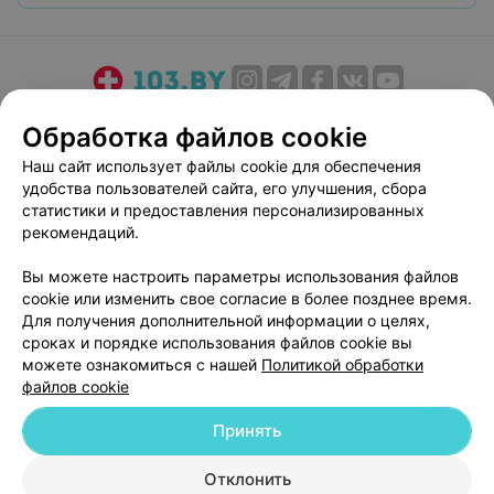
О проекте
Новости проекта
Размещение рекламы
Обработка файлов cookie
Медицинский маркетинг
Публичный договор
Наш сайт использует файлы cookie для обеспечения
Пользовательское соглашение
Способы оплаты
удобства пользователей сайта, его улучшения, сбора
Вакансии
Партнеры
статистики и предоставления персонализированных
рекомендаций.
Написать руководителю 103.by
Написать в поддержку
Вы можете настроить параметры использования файлов
cookie или изменить свое согласие в более позднее время.
Персональные настройки cookie
Для получения дополнительной информации о целях,
Обработка персональных данных
сроках и порядке использования файлов cookie вы
можете ознакомиться с нашей
Политикой обработки
файлов cookie
Принять
Отклонить
© 2026 ООО «Артокс Лаб», УНП 191700409
| 220012, Республика Беларусь,