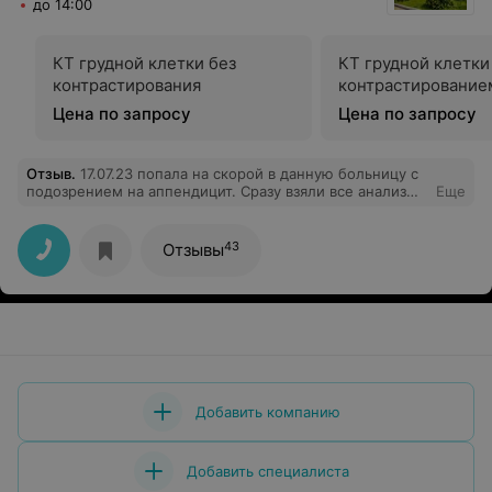
до 14:00
КТ грудной клетки без
КТ грудной клетки
контрастирования
контрастирование
Цена по запросу
Цена по запросу
Отзыв
.
17.07.23 попала на скорой в данную больницу с
подозрением на аппендицит. Сразу взяли все анализы,
Еще
сделали рентген, узи. Вечером сделали операцию.
Лежала в хирургии палата 5. Хочу выразить
благодарность всему персоналу от врачей до
43
Отзывы
санитарок за должный уход. Не запомнила инициалы
врача, который вел данную палату, но это
замечательный врач, который заходил в палату всегда
с улыбкой. Спасибо всем дежурным врачам и
медсестрам, которые в тяжелую минуту были рядом.
Здоровья Вам и вашим семьям.
Добавить компанию
Добавить специалиста