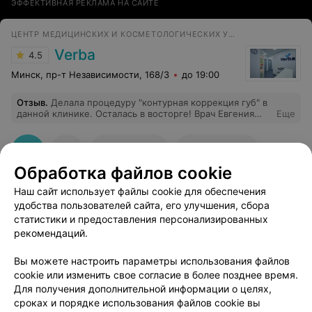
ЭФФЕКТИВНАЯ РЕКЛАМА НА САЙТЕ
ЦЕНТР МЕДИЦИНСКИХ И КОСМЕТОЛОГИЧЕСКИХ УСЛУГ
Verba
4.5
Минск, пр-т Независимости, 168/3
до 19:00
Отзыв
.
Делала процедуру "контурная коррекция губ" в
данной клинике. Осталась в восторге! Врач Евгения
Еще
Михневич - профессионал своего дела! Губки ну очень
красивые получились. Самое главное, что после этой
процедуры можно смело отправляться на любое
135
Отзывы
Все адреса
мероприятие - ни одного синяка и подобных следов от
Обработка файлов cookie
инъекций! Просто красота:) Очень нравится ваша
клиника. Так светло, уютно и комфортно - всё на
Наш сайт использует файлы cookie для обеспечения
высшем уровне! Врачи и административный персонал
очень вежливы, всегда улыбаются! Невозможно уйти
удобства пользователей сайта, его улучшения, сбора
от вас без улыбки на лице) Дальнейшего процветания
статистики и предоставления персонализированных
вам!
рекомендаций.
Добавить компанию
Вы можете настроить параметры использования файлов
cookie или изменить свое согласие в более позднее время.
Для получения дополнительной информации о целях,
Добавить специалиста
сроках и порядке использования файлов cookie вы