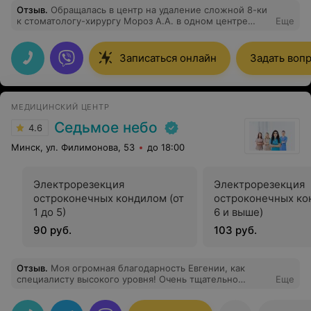
Отзыв
.
Обращалась в центр на удаление сложной 8-ки
к стоматологу-хирургу Мороз А.А. в одном центре
Еще
отказались от удаления, в другом на консультации
назвали стоимость 520,00, а здесь удалили быстро и
стоимость составила 260,00 дешевле чем я звонила в
Записаться онлайн
Задать воп
другие центры. спасибо доктору!
МЕДИЦИНСКИЙ ЦЕНТР
Седьмое небо
4.6
Минск, ул. Филимонова, 53
до 18:00
Электрорезекция
Электрорезекция
остроконечных кондилом (от
остроконечных ко
1 до 5)
6 и выше)
90 руб.
103 руб.
Отзыв
.
Моя огромная благодарность Евгении, как
специалисту высокого уровня! Очень тщательно
Еще
подошла к изучению моей проблемы, помогла
разобраться, выслушала, подробно все объяснила и