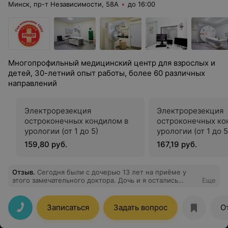
Минск, пр-т Независимости, 58А
до 16:00
Многопрофильный медицинский центр для взрослых и
детей, 30-летний опыт работы, более 60 различных
направлений
Электрорезекция
Электрорезекция
остроконечных кондилом в
остроконечных ко
урологии (от 1 до 5)
урологии (от 1 до 5
(внутриуретральн
159,80 руб.
167,19 руб.
удаление)
Отзыв
.
Сегодня были с дочерью 13 лет на приёме у
этого замечательного доктора. Дочь и я остались
Еще
очень довольны, доктор очень доброжелательная, всё
понятно и доступно объяснила и мне, и ребёнку. От
посещения данного специалиста у меня только
Записаться
Задать вопрос
О
положительные эмоции)))