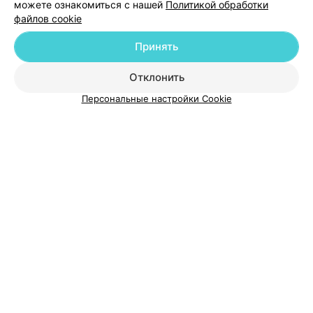
можете ознакомиться с нашей
Политикой обработки
файлов cookie
Принять
О проекте
Новости проекта
Размещение рекламы
Отклонить
Медицинский маркетинг
Публичный договор
Персональные настройки Cookie
Пользовательское соглашение
Способы оплаты
Вакансии
Партнеры
Написать руководителю 103.by
Написать в поддержку
Персональные настройки cookie
Обработка персональных данных
© 2026 ООО «Артокс Лаб», УНП 191700409
| 220012, Республика Беларусь,