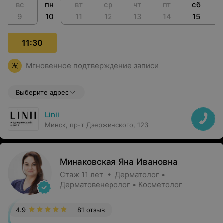
вс
пн
вт
ср
чт
пт
сб
9
10
11
12
13
14
15
11:30
Мгновенное подтверждение записи
Выберите адрес
Linii
Минск, пр-т Дзержинского, 123
Минаковская Яна Ивановна
Стаж 11 лет • Дерматолог •
Дерматовенеролог • Косметолог
4.9
81 отзыв