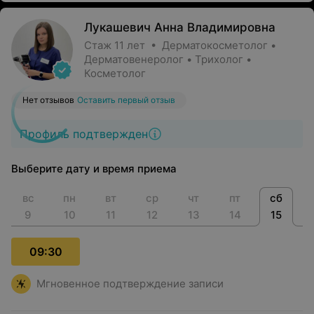
Лукашевич Анна Владимировна
Стаж 11 лет • Дерматокосметолог •
Дерматовенеролог • Трихолог •
Косметолог
Нет отзывов
Оставить первый отзыв
Профиль подтвержден
Выберите дату и время приема
вс
пн
вт
ср
чт
пт
сб
9
10
11
12
13
14
15
09:30
Мгновенное подтверждение записи