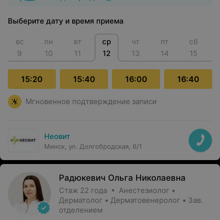
Выберите дату и время приема
вс
пн
вт
ср
чт
пт
сб
9
10
11
12
13
14
15
15:20
15:40
16:00
16:40
Мгновенное подтверждение записи
Неовит
Минск, ул. Долгобродская, 6/1
Радюкевич Ольга Николаевна
Стаж 22 года • Анестезиолог •
Дерматолог • Дерматовенеролог • Зав.
отделением