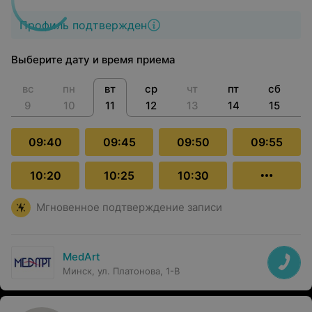
Профиль подтвержден
Выберите дату и время приема
вс
пн
вт
ср
чт
пт
сб
9
10
11
12
13
14
15
09:40
09:45
09:50
09:55
10:20
10:25
10:30
Мгновенное подтверждение записи
MedArt
Минск, ул. Платонова, 1-В