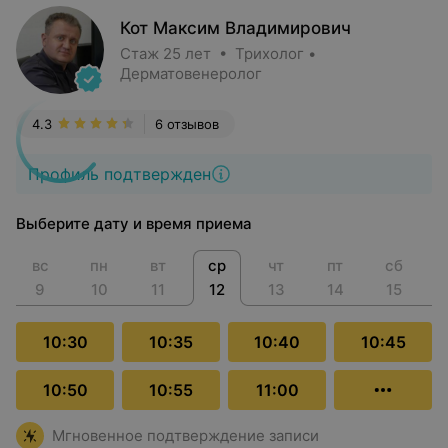
Кот Максим Владимирович
Стаж 25 лет • Трихолог •
Дерматовенеролог
4.3
6 отзывов
Профиль подтвержден
Выберите дату и время приема
вс
пн
вт
ср
чт
пт
сб
9
10
11
12
13
14
15
10:30
10:35
10:40
10:45
10:50
10:55
11:00
Мгновенное подтверждение записи