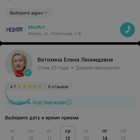
Выберите адрес
MedArt
Минск, ул. Платонова, 1-В
Ветохина Елена Леонидовна
Стаж 23 года • Дерматовенеролог
4.7
6 отзывов
Профиль подтвержден
Выберите дату и время приема
вс
пн
вт
ср
чт
пт
сб
9
10
11
12
13
14
15