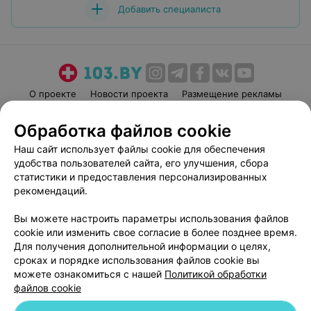
Добавить специалиста
О проекте
Новости проекта
Размещение рекламы
Медицинский маркетинг
Публичный договор
Обработка файлов cookie
Пользовательское соглашение
Способы оплаты
Наш сайт использует файлы cookie для обеспечения
Вакансии
Партнеры
удобства пользователей сайта, его улучшения, сбора
Написать руководителю 103.by
статистики и предоставления персонализированных
рекомендаций.
Написать в поддержку
Персональные настройки cookie
Вы можете настроить параметры использования файлов
Обработка персональных данных
cookie или изменить свое согласие в более позднее время.
Для получения дополнительной информации о целях,
сроках и порядке использования файлов cookie вы
можете ознакомиться с нашей
Политикой обработки
файлов cookie