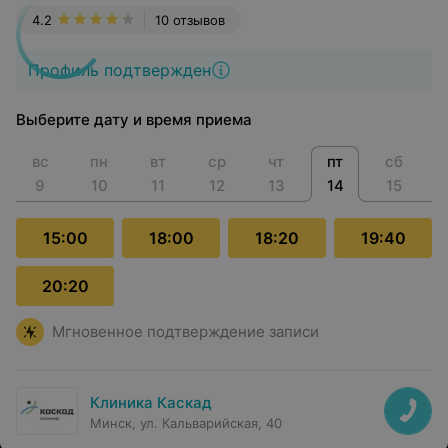
4.2
10 отзывов
Профиль подтвержден
Выберите дату и время приема
вс
пн
вт
ср
чт
пт
сб
9
10
11
12
13
14
15
15:00
18:00
18:20
19:40
20:20
Мгновенное подтверждение записи
Клиника Каскад
Минск, ул. Кальварийская, 40