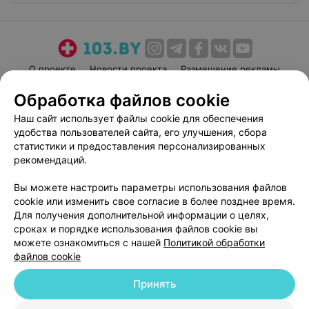
О проекте
Новости проекта
Размещение рекламы
Медицинский маркетинг
Публичный договор
Обработка файлов cookie
Пользовательское соглашение
Способы оплаты
Наш сайт использует файлы cookie для обеспечения
Вакансии
Партнеры
удобства пользователей сайта, его улучшения, сбора
статистики и предоставления персонализированных
Написать руководителю 103.by
рекомендаций.
Написать в поддержку
Персональные настройки cookie
Вы можете настроить параметры использования файлов
cookie или изменить свое согласие в более позднее время.
Обработка персональных данных
Для получения дополнительной информации о целях,
сроках и порядке использования файлов cookie вы
можете ознакомиться с нашей
Политикой обработки
файлов cookie
Принять
© 2026 ООО «Артокс Лаб», УНП 191700409
| 220012, Республика Беларусь,