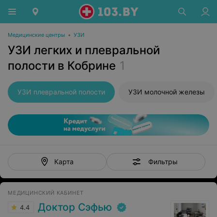
Медицинские центры
•
УЗИ
УЗИ легких и плевральной
полости в Кобрине
1
УЗИ плевральной полости
УЗИ молочной железы
Фильтры
Карта
МЕДИЦИНСКИЙ КАБИНЕТ
Доктор Сэфью
4.4