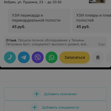
Кобрин, ул. Пушкина, 23
до 20:30
УЗИ перикарда и
УЗИ плевры и пле
перикардиальной полости
полостей
45 руб.
45 руб.
Отзыв
.
Прошла полное обследование у Татьяны
Петровны Куст, специалист высокого уровня, всё
Еще
чётко, грамотно. Нашла причину моего недомогание,
назначила лечение. Очень ей благодарна.
Рекомендую. Ещё хотела бы отметить работу
Записаться
администратора Виктории, очень внимательна,
доброжелательна, всё подскажет.
Добавить компанию
Добавить специалиста