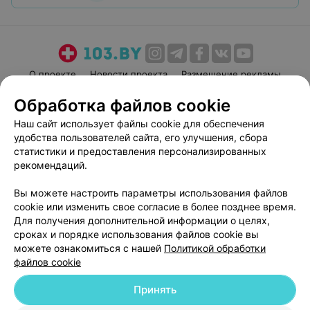
О проекте
Новости проекта
Размещение рекламы
Медицинский маркетинг
Публичный договор
Обработка файлов cookie
Пользовательское соглашение
Способы оплаты
Наш сайт использует файлы cookie для обеспечения
Вакансии
Партнеры
удобства пользователей сайта, его улучшения, сбора
статистики и предоставления персонализированных
Написать руководителю 103.by
рекомендаций.
Написать в поддержку
Персональные настройки cookie
Вы можете настроить параметры использования файлов
cookie или изменить свое согласие в более позднее время.
Обработка персональных данных
Для получения дополнительной информации о целях,
сроках и порядке использования файлов cookie вы
можете ознакомиться с нашей
Политикой обработки
файлов cookie
Принять
© 2026 ООО «Артокс Лаб», УНП 191700409
| 220012, Республика Беларусь,