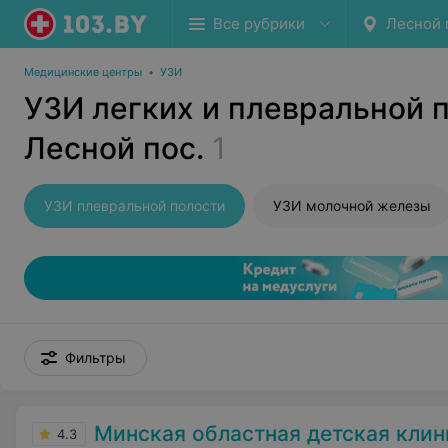
Все рубрики
Лесной 
Медицинские центры
•
УЗИ
УЗИ легких и плевральной 
Лесной пос.
1
УЗИ плевральной полости
УЗИ молочной железы
Фильтры
Минская областная детская клиническая б
4.3