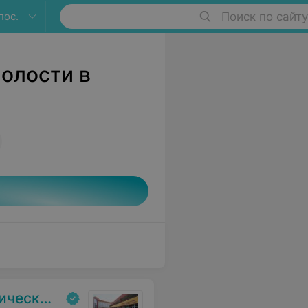
пос.
Поиск по сайту
полости в
ольница