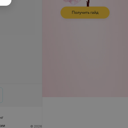
нг
сии
© 2026 ООО «Артокс Лаб», УНП 191700409
| 220012,