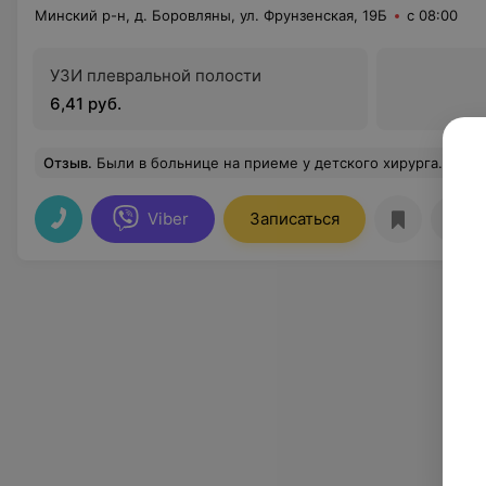
Минский р-н, д. Боровляны, ул. Фрунзенская, 19Б
с 08:00
УЗИ плевральной полости
6,41 руб.
Отзыв
.
Были в больнице на приеме у детского хирурга. Врач отличный, проконсультировал по всем вопросам, все посмотрел, потрогал, уточнил. Персонал очень в
Viber
Записаться
Отз