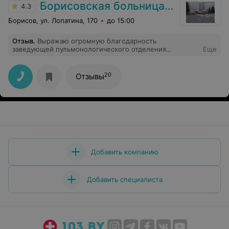
Борисовская больница № 2
4.3
Борисов, ул. Лопатина, 170
до 15:00
Отзыв
.
Выражаю огромную благодарность
заведующей пульмонологического отделения
Еще
Муравлевой Елене Федоровне, врачу Мещановой
Ольге Сергеевне за их профессионализм, доброту и
чуткое отношение к людям. Отдельное спасибо
20
Отзывы
Тарасевич Елизавете Ивановне и Красацкой Раисе
Ивановне. Спасибо Вам огромное! Удачи и терпения в
вашем нелегком труде!
Добавить компанию
Добавить специалиста