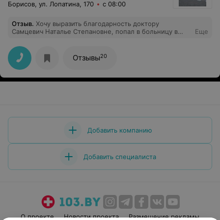
Борисов, ул. Лопатина, 170
с 08:00
Отзыв
.
Хочу выразить благодарность доктору
Самцевич Наталье Степановне, попал в больницу в
Еще
пониженным пульсом, подобрали лечение, провели
все обследования. Доктор от бога, чуткая и
внимательная. Спасибо Вам! Некрашевич Анатолий.
20
Отзывы
Добавить компанию
Добавить специалиста
О проекте
Новости проекта
Размещение рекламы