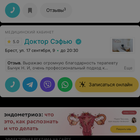
3
Отзывы
МЕДИЦИНСКИЙ КАБИНЕТ
Доктор Сэфью
5.0
Брест, ул. 17 сентября, 9
до 20:30
Отзыв
.
Выражаю огромную благодарность терапевту
Бычук Н. И, очень профессиональный подход к
Еще
пациенту, внимательный и доброжелательный
доктор,все досконально выяснила, назначила верное
лечение. Приятно, когда доктор относится к здоровью
Записаться онлайн
пациента с пониманием.
ЭФФЕКТИВНАЯ РЕКЛАМА НА САЙТЕ