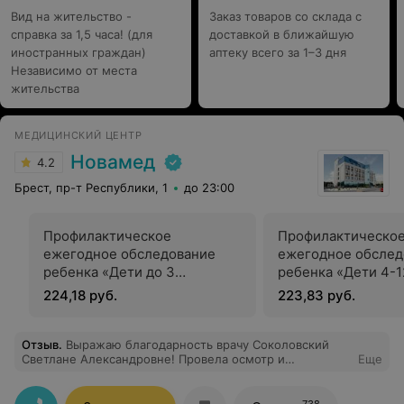
Вид на жительство -
Заказ товаров со склада с
справка за 1,5 часа! (для
доставкой в ближайшую
иностранных граждан)
аптеку всего за 1–3 дня
Независимо от места
жительства
МЕДИЦИНСКИЙ ЦЕНТР
Новамед
4.2
Брест, пр-т Республики, 1
до 23:00
Профилактическое
Профилактическо
ежегодное обследование
ежегодное обслед
ребенка «Дети до 3
ребенка «Дети 4-1
месяцев»
месяцев»
224,18 руб.
223,83 руб.
Отзыв
.
Выражаю благодарность врачу Соколовский
Светлане Александровне! Провела осмотр и
Еще
исследования, ответила на волнующие меня вопросы,
приободрила. И, самое главное, Светлана
Александровна создаёт особую атмосферу общения, к
738