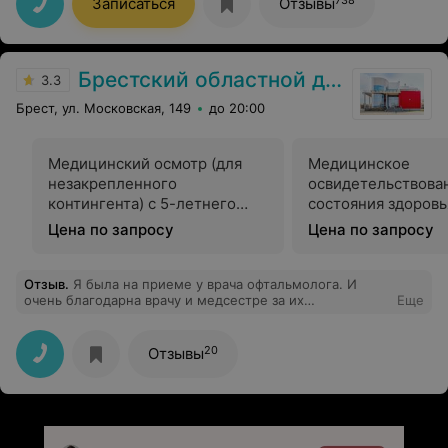
Записаться
Отзывы
ней хочется идти на приём. Спасибо Вам, уважаемый
доктор!
Брестский областной диспансер спортивной медицины
3.3
Брест, ул. Московская, 149
до 20:00
Медицинский осмотр (для
Медицинское
незакрепленного
освидетельствова
контингента) с 5-летнего
состояния здоровь
возраста
допуск к трениров
Цена по запросу
Цена по запросу
соревновательной
деятельности спо
Отзыв
.
Я была на приеме у врача офтальмолога. И
очень благодарна врачу и медсестре за их
Еще
профессионализм, обращение к пациентам. Спасибо
им большое за их труд.
20
Отзывы