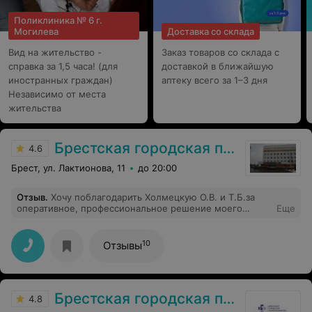
Поликлиника № 6 г.
Могилева
Доставка со склада
Вид на жительство -
Заказ товаров со склада с
справка за 1,5 часа! (для
доставкой в ближайшую
иностранных граждан)
аптеку всего за 1–3 дня
Независимо от места
жительства
Брестская городская поликлиника № 6
4.6
Брест, ул. Лактионова, 11
до 20:00
Отзыв
.
Хочу поблагодарить Холмецкую О.В. и Т.Б.за
оперативное, профессиональное решение моего
Еще
вопроса. Желаю здоровья вам, вашим близким и
пациентам!)
10
Отзывы
Брестская городская поликлиника №5
4.8