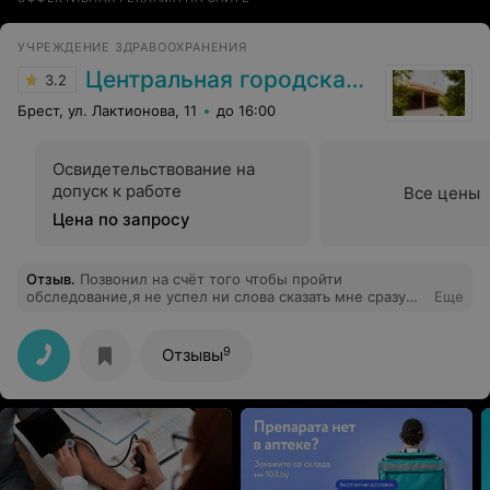
УЧРЕЖДЕНИЕ ЗДРАВООХРАНЕНИЯ
Центральная городская больница
3.2
Брест, ул. Лактионова, 11
до 16:00
Освидетельствование на
допуск к работе
Все цены
Цена по запросу
Отзыв
.
Позвонил на счёт того чтобы пройти
обследование,я не успел ни слова сказать мне сразу
Еще
говорят время во сколько придти ,я начинаю уточнять
,мне начинают высказать что якобы должен был где то
что то прочитать и так далее ,человек не умеет
9
Отзывы
обращаться с людьми...