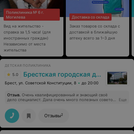
Поликлиника № 6 г.
Могилева
Доставка со склада
Вид на жительство -
Заказ товаров со склада с
справка за 1,5 часа! (для
доставкой в ближайшую
иностранных граждан)
аптеку всего за 1–3 дня
Независимо от места
жительства
ДЕТСКАЯ ПОЛИКЛИНИКА
Брестская городская детская поликлиника №2
5.0
Брест, ул. Советской Конституции, 8
до 20:00
Отзыв
.
Очень квалифицированный и знающий своё
дело специалист. Дала очень много полезных советов
Еще
не только по урологии, но и в смежных областях,
внимательна к пациенту, что немаловажно. Такое
хорошее отношение редко увидишь в государственном
2
Отзывы
учреждении. Я под впечатлением находилась целый
день. Спасибо огромное ей. Теперь буду стараться
записаться только к Ольге Николаевне.