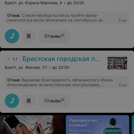
Брест, ул. Бориса Маслова, 4
до 20:00
Отзыв
.
С июля месяца пытаюсь пройти врача-
гинеголога,в июле записалась на сентябрь,но за
Еще
полтора месяца никто не знает ни графика работы,ни
обстоятельств жизни,пришлось перезаписаться.1.09.25
предложили октябрь,опять таки у меня нет ещё
12
Отзывы
графика работы.Работаю я в медицине и нет
возможности уйти с работы.Вопрос как пройти доктора
хоть раз в два года,а не смотровой.А потом вопрос
будет почему так поздно обратились?При этом
Брестская городская поликлиника №3
поликлиника пустая,только санитарки площади моют.
3.1
Брест, ул. Жукова, 1/1
до 20:00
Отзыв
.
Выражаю благодарность офтальмологу Ирине
Александровне за качественную консультацию,
Еще
проверку зрения и подбор очков. Спасибо за Ваш
нелегкий труд!
12
Отзывы