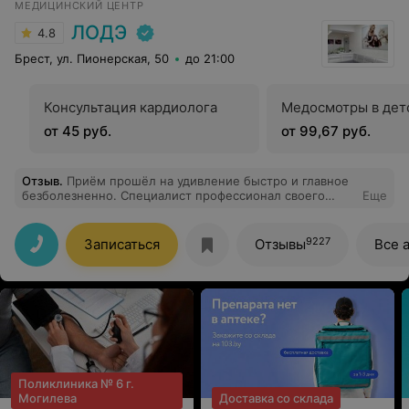
МЕДИЦИНСКИЙ ЦЕНТР
ЛОДЭ
4.8
Брест, ул. Пионерская, 50
до 21:00
Консультация кардиолога
Медосмотры в дет
от 45 руб.
от 99,67 руб.
Отзыв
.
Приём прошёл на удивление быстро и главное
безболезненно. Специалист профессионал своего
Еще
дела. Огромное спасибо!
9227
Записаться
Отзывы
Все 
Поликлиника № 6 г.
Могилева
Доставка со склада