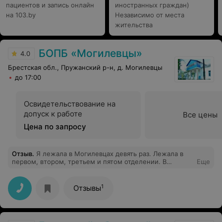
пациентов и запись онлайн
иностранных граждан)
на 103.by
Независимо от места
жительства
БОПБ «Mогилевцы»
4.0
Брестская обл., Пружанский р-н, д. Могилевцы
до 17:00
Освидетельствование на
допуск к работе
Все цены
Цена по запросу
Отзыв
.
Я лежала в Могилевцах девять раз. Лежала в
первом, втором, третьем и пятом отделении. В
Еще
каждом отделении, разные распорядки. Медперсонал
очень хороший. Моя любимая медсестра, это
Саболевская(Валько) Елизавета Ивановна. Да, она
1
Отзывы
порою и злая. Но мы с ней очень подружились. Врач
Дорохович Юрий Александрович, не понимает
пациентов. Кормят хорошо. Дают тоблетки три раза в
день. А также, перекуры в каждом отделении по