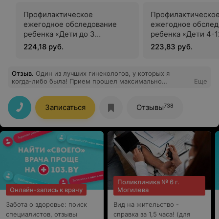
Профилактическое
Профилактическо
ежегодное обследование
ежегодное обслед
ребенка «Дети до 3
ребенка «Дети 4-1
месяцев»
месяцев»
224,18 руб.
223,83 руб.
Отзыв
.
Один из лучших гинекологов, у которых я
когда-либо была! Прием прошел максимально
Еще
комфортно: осмотр был очень аккуратным и
деликатным. Анна Анатольевна ответила на все
интересующие меня вопросы сразу, без лишней
738
Записаться
Отзывы
спешки. Очень воспитанный и тактичный специалист,
нет неуместных шуток или колких замечаний, с
которыми, к сожалению, иногда сталкиваешься даже в
платных клиниках. В ходе осмотра доктор обнаружила
небольшую проблему, но сразу успокоила, объяснив,
что ничего серьезного нет. Обязательно буду
рекомендовать ее знакомым и сама вернусь к ней еще
не раз! Слава Богу, что есть такие специалисты!!!
Поликлиника № 6 г.
Онлайн-запись к врачу
Могилева
Забота о здоровье: поиск
Вид на жительство -
специалистов, отзывы
справка за 1,5 часа! (для