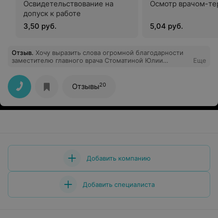
Освидетельствование на
Осмотр врачом-те
допуск к работе
3,50 руб.
5,04 руб.
Отзыв
.
Хочу выразить слова огромной благодарности
заместителю главного врача Стоматиной Юлии
Еще
Ивановне за высокий профессионализм, сердечную
теплоту, добросовестное исполнение своих
служебных обязанностей, чуткое и доброжелательное
20
Отзывы
отношение к своим пациентам. Пускай Ваш
благородный труд приносит Вам лишь радость и
удовлетворение. С наступающим Новым годом Вас!
Успехов во всем, счастья, благополучия, процветания и
долгих лет здоровой жизни! С уважением и
благодарностью Хомич Л.Ф.,Есипович Л.Ф.
Добавить компанию
Добавить специалиста