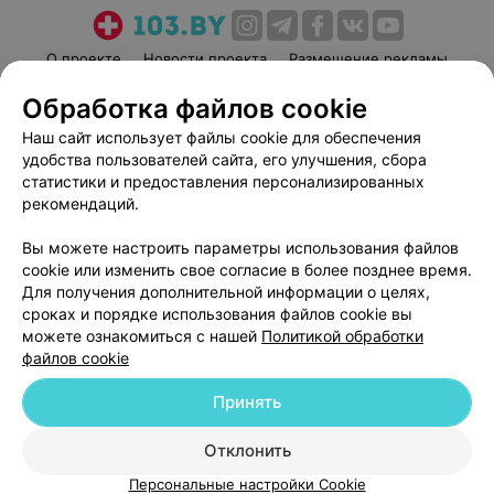
О проекте
Новости проекта
Размещение рекламы
Медицинский маркетинг
Публичный договор
Обработка файлов cookie
Пользовательское соглашение
Способы оплаты
Наш сайт использует файлы cookie для обеспечения
Вакансии
Партнеры
удобства пользователей сайта, его улучшения, сбора
статистики и предоставления персонализированных
Написать руководителю 103.by
рекомендаций.
Написать в поддержку
Персональные настройки cookie
Вы можете настроить параметры использования файлов
cookie или изменить свое согласие в более позднее время.
Обработка персональных данных
Для получения дополнительной информации о целях,
сроках и порядке использования файлов cookie вы
можете ознакомиться с нашей
Политикой обработки
файлов cookie
Принять
© 2026 ООО «Артокс Лаб», УНП 191700409
| 220012, Республика Беларусь,
Отклонить
г. Минск, улица Толбухина, 2, пом. 16 | help@103.by
Персональные настройки Cookie
Служба поддержки
+375 291212755