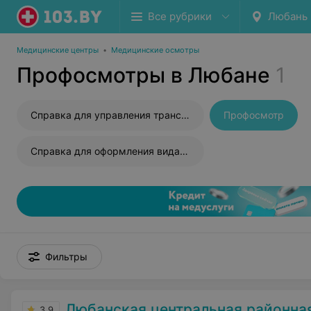
Все рубрики
Любань
Медицинские центры
•
Медицинские осмотры
Профосмотры в Любане
1
Справка для управления транспортным средством
Профосмотр
Справка для оформления вида на жительство
Фильтры
Любанская центральная районная бо
3.9