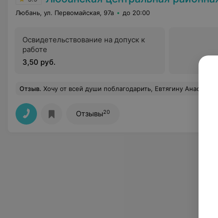
Любань, ул. Первомайская, 97а
до 20:00
Освидетельствование на допуск к
работе
3,50 руб.
Отзыв
.
Хочу от всей души поблагодарить, Евтягину Анастасию Александровну за её профессионализм, чуткое, отзывчивое отношение к своим пациент
20
Отзывы