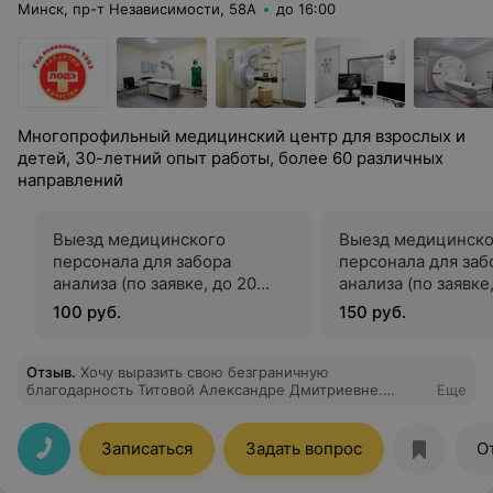
Минск, пр-т Независимости, 58А
до 16:00
Многопрофильный медицинский центр для взрослых и
детей, 30-летний опыт работы, более 60 различных
направлений
Выезд медицинского
Выезд медицинско
персонала для забора
персонала для заб
анализа (по заявке, до 20
анализа (по заявке
человек)
человек)
100 руб.
150 руб.
Отзыв
.
Хочу выразить свою безграничную
благодарность Титовой Александре Дмитриевне.
Еще
Попасть на прием именно к ней было настоящей
удачей. Александра Дмитриевна не только
высококлассный специалист, но и удивительно чуткий
Записаться
Задать вопрос
О
человек. Благодаря ее внимательности и
профессионализму мне стало значительно лучше.