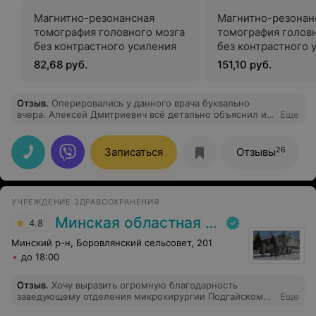
Магнитно-резонансная
Магнитно-резонан
томография головного мозга
томография головн
без контрастного усиления
без контрастного 
исследованием со
82,68 руб.
151,10 руб.
Отзыв
.
Оперировались у данного врача буквально
вчера. Алексей Дмитриевич всё детально объяснил и
Еще
до, и после операции. Очень спокойный,
внимательный. Нам с сыном он понравился.
26
Записаться
Отзывы
УЧРЕЖДЕНИЕ ЗДРАВООХРАНЕНИЯ
Минская областная клиническая больница
4.8
Минский р-н, Боровлянский сельсовет, 201
до 18:00
Отзыв
.
Хочу выразить огромную благодарность
заведующему отделения микрохирургии Подгайскому
Еще
Александру Владимировичу, хирургам Сомову Евгению