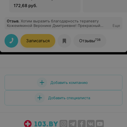
дневное время)
172,68 руб.
Отзыв
.
Хотим выразить благодарность терапевту
Кожемякиной Веронике Дмитриевне! Прекрасный
Еще
компетентный и квалифицированный врач. Все чётко и
корректно. Рекомендуем!
738
Записаться
Отзывы
Добавить компанию
Добавить специалиста