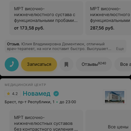
МРТ височно-
МРТ височно-
нижнечелюстного сустава с
нижнечелюстного 
функциональными пробами
функциональными
без контрастного усиления
от 173,58 руб.
287,56 руб.
Отзыв
.
Юлия Владимировна Дементиюк, отличный
врач-терапевт, на ноги поставит быстро. Выслушает
Еще
внимательно все жалобы и назначит правильное
лечение.
9240
Записаться
Отзывы
Все 
МЕДИЦИНСКИЙ ЦЕНТР
Новамед
4.2
Брест, пр-т Республики, 1
до 23:00
МРТ височно-
нижнечелюстных суставов
Все цены
без контрастного усиления (в