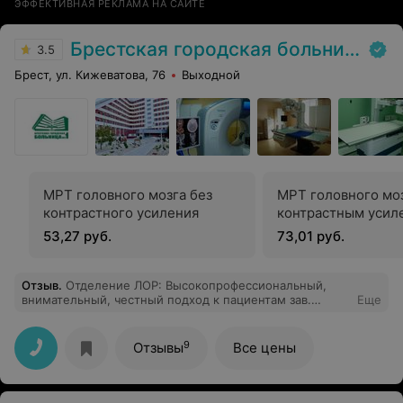
ЭФФЕКТИВНАЯ РЕКЛАМА НА САЙТЕ
Брестская городская больница № 1
3.5
Брест, ул. Кижеватова, 76
Выходной
МРТ головного мозга без
МРТ головного моз
контрастного усиления
контрастным усил
53,27 руб.
73,01 руб.
Отзыв
.
Отделение ЛОР: Высокопрофессиональный,
внимательный, честный подход к пациентам зав.
Еще
отделением оториноларингологии, а также слаженная
работа команды отделения, реальная забота о
здоровье людей и вежливое отношение оставили
9
Отзывы
Все цены
очень благоприятное впечатление. Дальнейших
успехов коллективу данного отделения и больницы.
Рекомендую.