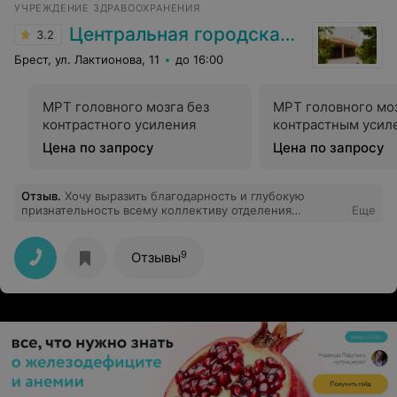
УЧРЕЖДЕНИЕ ЗДРАВООХРАНЕНИЯ
Центральная городская больница
3.2
Брест, ул. Лактионова, 11
до 16:00
МРТ головного мозга без
МРТ головного моз
контрастного усиления
контрастным усил
Цена по запросу
Цена по запросу
Отзыв
.
Хочу выразить благодарность и глубокую
признательность всему коллективу отделения
Еще
эндокринологии ЦГБ г. Бреста во главе с зав.
отделением Рыхликом А.М. Этим людям присущи не
только профессионализм, но и обычные человеческие
9
Отзывы
качества. Спасибо и низкий вам поклон за ваш
нелегкий труд, теплоту и сердечность! Хочу пожелать
вам всем здоровья, благополучия во всех во всех
сферах жизни, мирного неба и процветания.