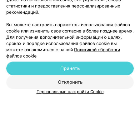
Отзыв
.
Находилась на лечении в
гастроэнтерологическом отделении Брестской
Еще
статистики и предоставления персонализированных
областной больницы,зав.отделением Федорук Оксана
рекомендаций.
Степановна - врач от Бога!!!
Профессионализм,гиперответственность,
3
Отзывы
Вы можете настроить параметры использования файлов
сопереживание,человечность,простота,добропорядочность
и просто человеколюбие,это черты присущие этому
cookie или изменить свое согласие в более позднее время.
замечательном врачу!!! Люди из её отделения
Для получения дополнительной информации о целях,
выздоравливают не только благодаря ,назначенному
сроках и порядке использования файлов cookie вы
лечению и просто потому,что рядом такой
можете ознакомиться с нашей
Политикой обработки
доктор.Надеюсь,что руководство отметит этого
профессионала своего дела,а от нас больных
файлов cookie
огромное человеческое спасибо !!!
Принять
Добавить компанию
Отклонить
Добавить специалиста
Персональные настройки Cookie
О проекте
Новости проекта
Размещение рекламы
Медицинский маркетинг
Публичный договор