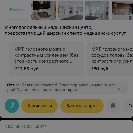
Многопрофильный медицинский центр,
предоставляющий широкий спектр медицинских услуг.
МРТ головного мозга с
МРТ головного моз
контрастным усилением (без
сосудов головы бе
стоимости контрастного
контрастного усил
вещества) (в дневное время)
дневное время)
229,56 руб.
180 руб.
Отзыв
.
Большое спасибо! Голос вернулся ко мне за два
дня! Очень приятная женщина-врач!
Еще
Записаться
Задать вопрос
О
МЕДИЦИНСКИЙ ЦЕНТР