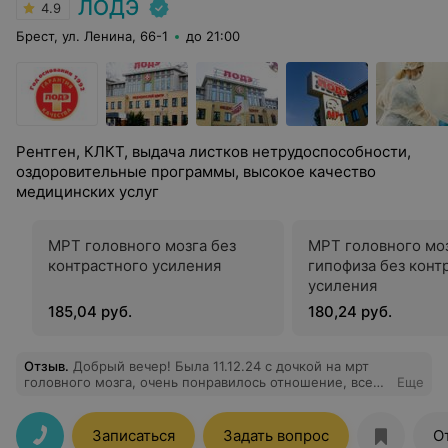
ЛОДЭ
4.9
Брест, ул. Ленина, 66-1
до 21:00
Рентген, КЛКТ, выдача листков нетрудоспособности,
оздоровительные программы, высокое качество
медицинских услуг
МРТ головного мозга без
МРТ головного моз
контрастного усиления
гипофиза без конт
усиления
185,04 руб.
180,24 руб.
Отзыв
.
Добрый вечер! Была 11.12.24 с дочкой на мрт
головного мозга, очень понравилось отношение, все
Еще
приятные и вежливые, всё прошло хорошо. Спасибо
большое!!!
Записаться
Задать вопрос
О