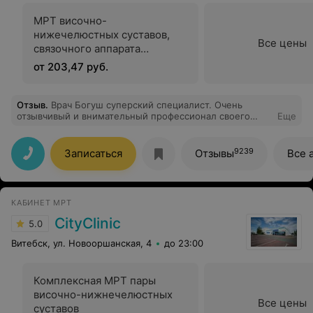
МРТ височно-
нижечелюстных суставов,
Все цены
связочного аппарата
височно-нижечелюстных
от 203,47 руб.
суставов (без контрастного
усиления)
Отзыв
.
Врач Богуш суперский специалист. Очень
отзывчивый и внимательный профессионал своего
Еще
дела. Решил мой вопрос за один приём. Очень
рекомендую этого врача.
9239
Записаться
Отзывы
Все 
КАБИНЕТ МРТ
CityClinic
5.0
Витебск, ул. Новооршанская, 4
до 23:00
Комплексная МРТ пары
височно-нижнечелюстных
Все цены
суставов