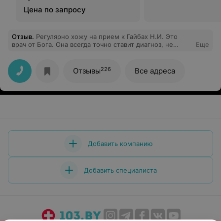
Цена по запросу
Отзыв
.
Регулярно хожу на прием к Гайбах Н.И. Это
врач от Бога. Она всегда точно ставит диагноз, не
Еще
назначает "лишних" препаратов. Это тот специалист,
которому я доверяю безоговорочно. Наблюдаюсь у
нее уже 8 лет и никогда не возникало никаких
226
Отзывы
Все адреса
спорных вопросов. Хочу выразить огромную
благодарность Наталье Ивановне за ее работу. С ней
поход к женскому врачу не вызывает никакого стресса
и негатива. Она всегда приветлива, вежлива, тактична.
Такие специалисты на вес золота
Добавить компанию
Добавить специалиста