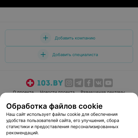
Добавить компанию
Добавить специалиста
О проекте
Новости проекта
Размещение рекламы
Медицинский маркетинг
Публичный договор
Обработка файлов cookie
Пользовательское соглашение
Способы оплаты
Наш сайт использует файлы cookie для обеспечения
Вакансии
Партнеры
удобства пользователей сайта, его улучшения, сбора
статистики и предоставления персонализированных
Написать руководителю 103.by
рекомендаций.
Написать в поддержку