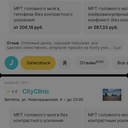
МРТ головного мозга,
МРТ головного мо
гипофиза (без контрастного
(нейроваскулярны
усиления)
конфликт) (без ко
усиления)
от 206,18 руб.
от 267,33 руб.
Отзыв
.
Отличный центр, хороший персонал, все
сделано качественно, результат пришёл на почту уже
Еще
через час
9235
Записаться
Отзывы
Все 
КАБИНЕТ МРТ
CityClinic
5.0
Витебск, ул. Новооршанская, 4
до 23:00
МРТ головного мозга без
МРТ головного моз
контрастного усиления
контрастным усил