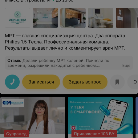
Минск, ул. Громова, 14
до 23:00
МРТ — главная специализация центра. Два аппарата
Philips 1.5 Tесла. Профессиональная команда.
Результаты выдает лично и комментирует врач МРТ.
Отзыв
.
Делали ребенку МРТ коленей. Приняли по
времени, разрешили находится с ребенком.
Еще
Заключение где то через час уже отдали,
рекомендовали к кому обратится за дальнейшим
лечением
Записаться
Задать вопрос
О
Супрамед
Приложение 103.BY