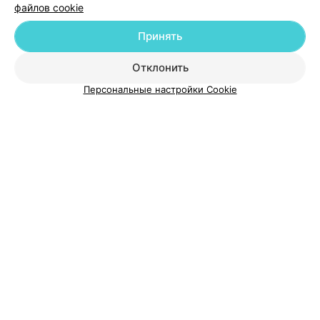
файлов cookie
Принять
О проекте
Новости проекта
Размещение рекламы
Отклонить
Медицинский маркетинг
Публичный договор
Персональные настройки Cookie
Пользовательское соглашение
Способы оплаты
Вакансии
Партнеры
Написать руководителю 103.by
Написать в поддержку
Персональные настройки cookie
Обработка персональных данных
© 2026 ООО «Артокс Лаб», УНП 191700409
| 220012, Республика Беларусь,
г. Минск, улица Толбухина, 2, пом. 16 | help@103.by