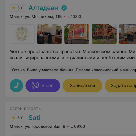
Алтадеан
5.0
Минск, ул. Мясникова, 11Б
с 10:00
Уютное пространство красоты в Московском районе Ми
квалифицированными специалистами и необходимыми
Отзыв
.
Была у мастера Жанны. Делала классический маникюр и комбинированный педикюр. Осталась очень довольна результатом. Видно, что мастер с большим опытом. Все сделано очень аккуратно и ес
Viber
Записаться
Задать воп
САЛОН КРАСОТЫ
Sati
5.0
Минск, ул. Городской Вал, 9
с 09:00