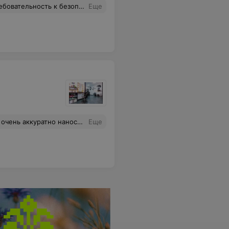
 инструмента. В Nail Place нет неудобных вопросов, именно поэтому я доверяю этой студии заботу о моих руках.
Еще
тной обработки стали медленнее расти и руки выглядят ухоженными 2 недели. Я очень довольна.
Еще