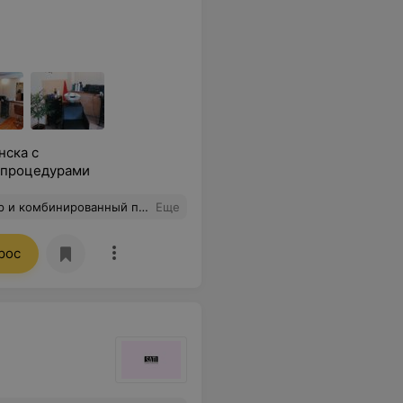
нска с
 процедурами
тественно. Пишу отзыв спустя две недели - нареканий нет. Обязательно приду еще.
Еще
рос