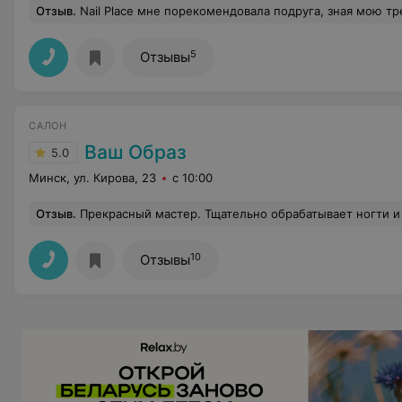
Отзыв
.
Nail Place мне порекомендовала подруга, зная мою требовательность к безопасности любых уходовых процедур. Мастер всегда обращает моё внимание на то, что вскрывает пакет со стерильным инструментом, а на первом маникюре рассказала о правилах обработки
5
Отзывы
САЛОН
Ваш Образ
5.0
Минск, ул. Кирова, 23
с 10:00
Отзыв
.
Прекрасный мастер. Тщательно обрабатывает ногти и очень аккуратно наносит покрытие близко к основанию ногтя. Маникюр делает довольно быстро, особенно если ходить к ней постоянно, что я и делаю. Кутикулы после аппара
10
Отзывы