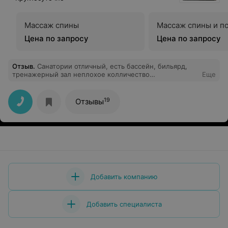
Массаж спины
Массаж спины и п
Цена по запросу
Цена по запросу
Отзыв
.
Санатории отличный, есть бассейн, бильярд,
тренажерный зал неплохое колличество
Еще
процедур,доброжелательный персонал, отличное
место для отдыха но только если есть своя компания.
19
Отзывы
Добавить компанию
Добавить специалиста