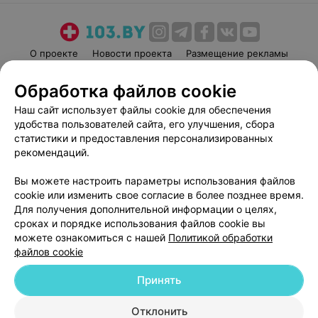
О проекте
Новости проекта
Размещение рекламы
Медицинский маркетинг
Публичный договор
Обработка файлов cookie
Пользовательское соглашение
Способы оплаты
Наш сайт использует файлы cookie для обеспечения
Вакансии
Партнеры
удобства пользователей сайта, его улучшения, сбора
Написать руководителю 103.by
статистики и предоставления персонализированных
рекомендаций.
Написать в поддержку
Персональные настройки cookie
Вы можете настроить параметры использования файлов
Обработка персональных данных
cookie или изменить свое согласие в более позднее время.
Для получения дополнительной информации о целях,
сроках и порядке использования файлов cookie вы
можете ознакомиться с нашей
Политикой обработки
файлов cookie
Принять
© 2026 ООО «Артокс Лаб», УНП 191700409
| 220012, Республика Беларусь,
г. Минск, улица Толбухина, 2, пом. 16 | help@103.by
Отклонить