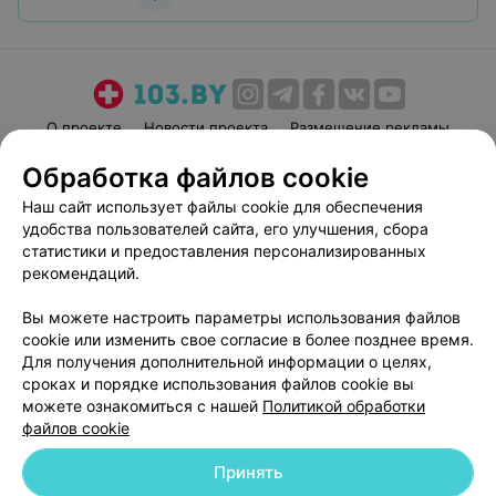
О проекте
Новости проекта
Размещение рекламы
Медицинский маркетинг
Публичный договор
Обработка файлов cookie
Пользовательское соглашение
Способы оплаты
Наш сайт использует файлы cookie для обеспечения
Вакансии
Партнеры
удобства пользователей сайта, его улучшения, сбора
статистики и предоставления персонализированных
Написать руководителю 103.by
рекомендаций.
Написать в поддержку
Персональные настройки cookie
Вы можете настроить параметры использования файлов
cookie или изменить свое согласие в более позднее время.
Обработка персональных данных
Для получения дополнительной информации о целях,
сроках и порядке использования файлов cookie вы
можете ознакомиться с нашей
Политикой обработки
файлов cookie
Принять