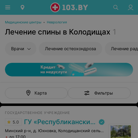
Медицинские центры
•
Неврология
Лечение спины в Колодищах
1
Врачи
Лечение остеохондроза
Лечение рад
Фильтры
Карта
ГОСУДАРСТВЕННОЕ УЧРЕЖДЕНИЕ
ГУ «Республиканский научно-практический центр медицинской экспертизы и реабилитаци»
5.0
Минский р-н, д. Юхновка, Колодищанский сельсовет, 93
до 17:00