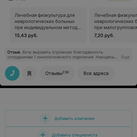
Лечебная физкультура для
Лечебная физкульт
неврологических больных
неврологических 
при индивидуальном методе
при малогруппово
занятий
занятий (до 5 чело
15,43 руб.
7,20 руб.
Отзыв
.
Хочу выразить огромную благодарность
сотрудникам 1 онкологического отделения. Находясь
Еще
на лечении с 11.04 по 29.04 Испытываю большую
благодарность зав.отделением Гук Инне Павловне и ее
слаженному коллективу врачей, сестричек и
238
Отзывы
Все адреса
санитарочек. Чувствуешь заботу и внимание почти
отеческое. Прекрасное отношение к пациентам.
Хорошее адекватное лечение. Пришла огнувшаяся с
серым лицом. Выхожу подняв голову. Огромная
благодарность. Дай вам бог здоровья и благополучия.
Добавить компанию
Добавить специалиста