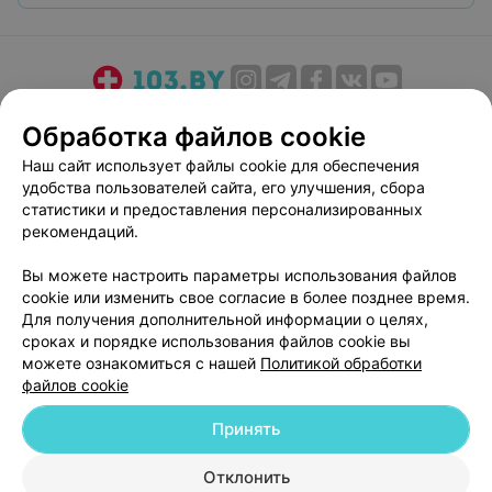
О проекте
Новости проекта
Размещение рекламы
Обработка файлов cookie
Медицинский маркетинг
Публичный договор
Наш сайт использует файлы cookie для обеспечения
Пользовательское соглашение
Способы оплаты
удобства пользователей сайта, его улучшения, сбора
Вакансии
Партнеры
статистики и предоставления персонализированных
рекомендаций.
Написать руководителю 103.by
Написать в поддержку
Вы можете настроить параметры использования файлов
cookie или изменить свое согласие в более позднее время.
Персональные настройки cookie
Для получения дополнительной информации о целях,
Обработка персональных данных
сроках и порядке использования файлов cookie вы
можете ознакомиться с нашей
Политикой обработки
файлов cookie
Принять
Отклонить
© 2026 ООО «Артокс Лаб», УНП 191700409
| 220012, Республика Беларусь,