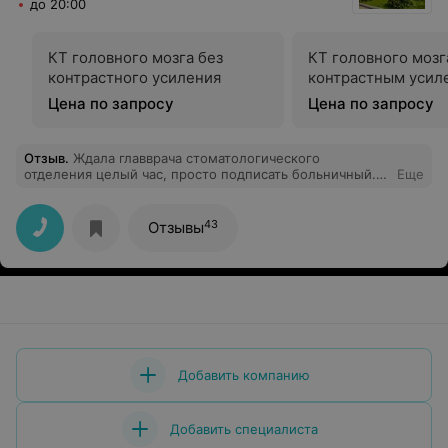
до 20:00
КТ головного мозга без
КТ головного мозг
контрастного усиления
контрастным усил
Цена по запросу
Цена по запросу
Отзыв
.
Ждала главврача стоматологического
отделения целый час, просто подписать больничный.
Еще
Не дождалась. На вопрос, куда ушла и через сколько
будет услышала ответ "не знаю, ждите". Научите
врачей, пожалуйста, либо знать информацию, которая
43
Отзывы
касается работы, либо быть на рабочем месте в
положенные часы.
Добавить компанию
Добавить специалиста