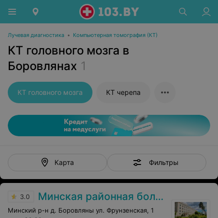
Лучевая диагностика
•
Компьютерная томография (КТ)
КТ головного мозга в
Боровлянах
1
КТ головного мозга
КТ черепа
Фильтры
Карта
Минская районная больница
3.0
Минский р-н д. Боровляны ул. Фрунзенская, 1