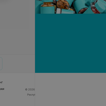
нг
сии
© 2026 ООО «Артокс Лаб», УНП 191700409
| 220012,
Республика Беларусь, г. Минск, улица Толбухина, 2,
пом. 16 | help@103.by
Служба поддержки
+375 291212755