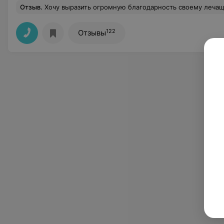
Отзыв
.
Хочу выразить огромную благодарность своему лечащему врачу-хирургу, кандидату медицинских наук, доценту З Сергею Леонидовичу! Очень внимательный, чуткий и неравн
122
Отзывы