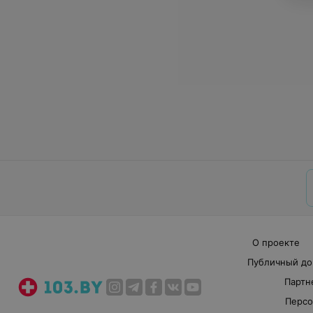
О проекте
Публичный до
Партн
Персо