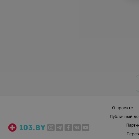
О проекте
Публичный до
Партн
Персо