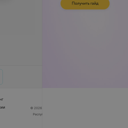
нг
сии
© 2026 ООО «Артокс Лаб», УНП 191700409
| 220012,
Республика Беларусь, г. Минск, улица Толбухина, 2,
пом. 16 | help@103.by
Служба поддержки
+375 291212755