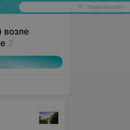
Поиск по сайту
) возле
ке
2