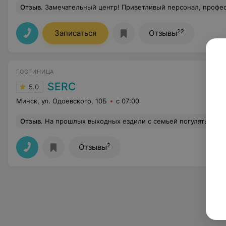
Отзыв
.
Замечательный центр! Приветливый персонал, профессиональные специалисты. От всей души рекомендую к посе
22
Записаться
Отзывы
ГОСТИНИЦА
SERC
5.0
Минск, ул. Одоевского, 10Б
с 07:00
Отзыв
.
На прошлых выходных ездили с семьей погулять в Минск и останавливались в этой гостинице. Мы искали что то бюджетное, но не хостел и не далеко от центра. Квартиру не хотели из-за проблем с парковками во дворах, а у этой гостиницы свая парковка под шлагбаумом. Первое, что бросается в глаза: светло и чисто. На ресепшене можно купить кофе и к нему вкусняшку. Номер мы взяли блочный с кухней и балконом. Мебель в номере новая, ремонт свежий, постельное белье чистое не
2
Отзывы