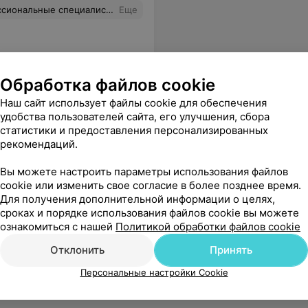
щению лечебно-реабилитационный комплекс БПОВЦ
Еще
Обработка файлов cookie
Наш сайт использует файлы cookie для обеспечения
удобства пользователей сайта, его улучшения, сбора
статистики и предоставления персонализированных
рекомендаций.
 заношенное. Ночью было тихо, никаких посторонних шумов. Персонал вежливый, на все просьбы отзывается и пытается помочь. За те деньги, что мы заплатили, мы получили больше, чем ожидали. Рекомендую.
Еще
Вы можете настроить параметры использования файлов
cookie или изменить свое согласие в более позднее время.
Для получения дополнительной информации о целях,
сроках и порядке использования файлов cookie вы можете
ознакомиться с нашей
Политикой обработки файлов cookie
Отклонить
Принять
Персональные настройки Cookie