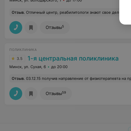
Минск, ул. Володарского, 1
до 17:00
Отзыв
.
Отличный центр, реабилитологи знают свое дело! После трёх дней занятий ребен
5
Отзывы
ПОЛИКЛИНИКА
1-я центральная поликлиника
3.5
Минск, ул. Сухая, 6
до 20:00
Отзыв
.
03.12.15 получив направление от физиотерапевта на процедуру "Сухой" аквамассаж направилась в кабинет №201 чтобы записаться на конкретную дату, но после ХАМСКОГО приветствия Екатерины (она проводит данную процедуру) - пропало желание не только посещать эту процедуру, но и сложилось впечатление "в принципе" об этой поликлинике. Такие молодые кадры, а уже полны ненависти к пациентам. Представляю сколько злости она
59
Отзывы