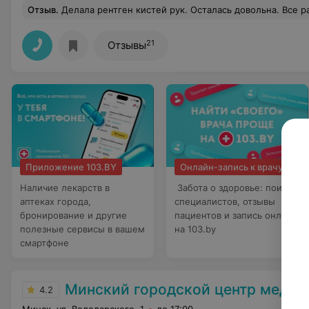
Отзыв
.
Делала рентген кистей рук. Осталась довольна. Все работают быст
21
Отзывы
Приложение 103.BY
Онлайн-запись к врачу
Наличие лекарств в
Забота о здоровье: поиск
аптеках города,
специалистов, отзывы
бронирование и другие
пациентов и запись онлайн
полезные сервисы в вашем
на 103.by
смартфоне
Минский городской центр медицинской реабилитации детей с психоневрологиче
4.2