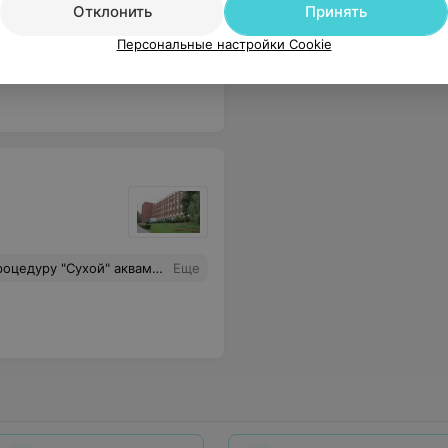
Отклонить
Принять
ок встал на четвереньки и пополз!
Еще
Персональные настройки Cookie
 накопит к своей пенсии? И вообще - надо осознавать, что в поликлинику люди обращаются вряд-ли от большого здоровья... Где же внимание, терпение, любезное отношение к пациенту?
Еще